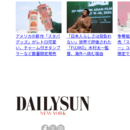
アメリカの新作「スタバ
「日本人らしさは背負わ
争奪戦
グッズ」がレトロ可愛
ない」世界で評価された
売「ス
い、チャーム付きタンブ
「FUJIKO」木村太一監
ー」コ
ラーなど数量限定発売
督、海外へ挑む理由
限定で
Facebook
X
Instagram