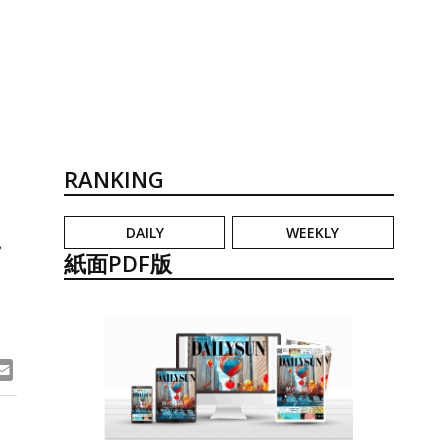
RANKING
DAILY
WEEKLY
ン
紙面PDF版
ook
ne
Email