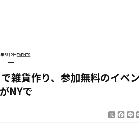
25年6月2日
EVENTS
」で雑貨作り、参加無料のイベ
がNYで
X
Faceb
Li