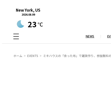
内
New York, US
容
2026.08.09
を
23
°C
ス
キ
NEWS
EV
ッ
プ
ホーム
EVENTS
ミキハウスの「余った布」で雑貨作り、参加無料の