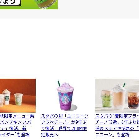
秋限定メニュー解
スタバの幻「ユニコーン
スタバの“夏限定フラ
パンプキン スパ
フラペチーノ」が9年ぶ
チーノ”3選、6年ぶり
ラテ」復活、新
り復活！世界で2日間限
活のスモアや話題の「
ャイダー”も登場
定販売へ
ニコーン」も登場