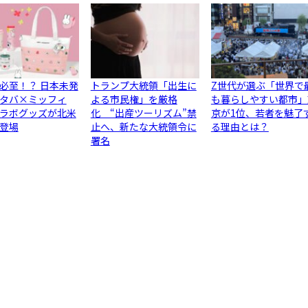
必至！？ 日本未発
トランプ大統領「出生に
Z世代が選ぶ「世界で
タバ×ミッフィ
よる市民権」を厳格
も暮らしやすい都市」
ラボグッズが北米
化 “出産ツーリズム”禁
京が1位、若者を魅了
登場
止へ、新たな大統領令に
る理由とは？
署名