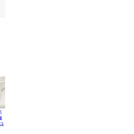
ペ
復
ユ