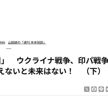
UMN
山田順の「週刊 未来地図」
図」 ウクライナ戦争、印パ戦
使えないと未来はない！ （下）
X
Faceb
Li