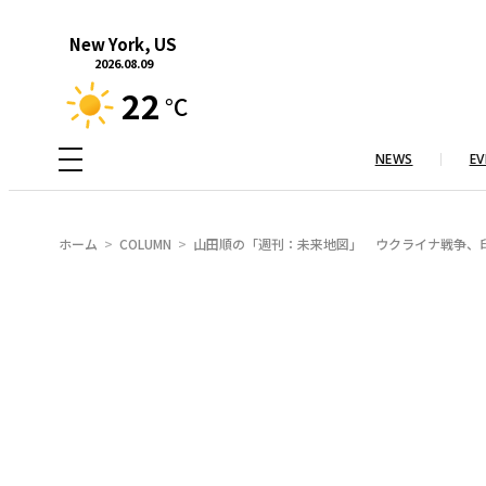
内
New York, US
容
2026.08.09
を
22
°C
ス
キ
NEWS
EV
ッ
プ
ホーム
COLUMN
山田順の「週刊：未来地図」 ウクライナ戦争、