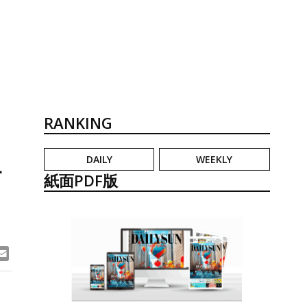
RANKING
DAILY
WEEKLY
争
紙面PDF版
ook
ne
Email