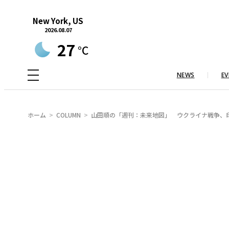
内
New York, US
容
2026.08.07
を
27
°C
ス
キ
NEWS
EV
ッ
プ
ホーム
COLUMN
山田順の「週刊：未来地図」 ウクライナ戦争、