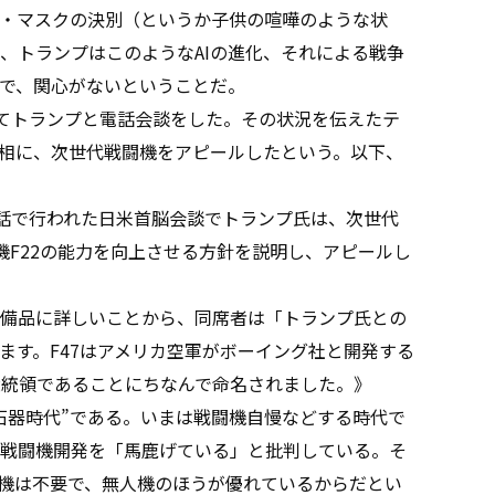
・マスクの決別（というか子供の喧嘩のような状
、トランプはこのようなAIの進化、それによる戦争
で、関心がないということだ。
てトランプと電話会談をした。その状況を伝えたテ
相に、次世代戦闘機をアピールしたという。以下、
電話で行われた日米首脳会談でトランプ氏は、次世代
機F22の能力を向上させる方針を説明し、アピールし
備品に詳しいことから、同席者は「トランプ氏との
ます。F47はアメリカ空軍がボーイング社と開発する
大統領であることにちなんで命名されました。》
器時代”である。いまは戦闘機自慢などする時代で
戦闘機開発を「馬鹿げている」と批判している。そ
闘機は不要で、無人機のほうが優れているからだとい