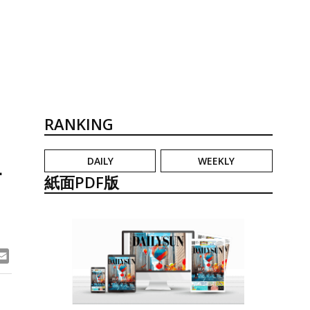
RANKING
DAILY
WEEKLY
争
紙面PDF版
ook
ne
Email