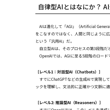
自律型AIとはなにか？ A
AIは進化して「AGI」（Artificial Gen
をこなすのではなく、人間と同じように広
という「汎用AI」だ。
自立型AIは、そのプロセスの第3段階だ
OpenAIでは、AGIに至る5段階のロ
［レベル1：対話型AI（Chatbots）］
すでにChatGPTなどの生成AIで実現
ックを理解し、文法的に正確かつ文脈に適
［レベル2: 推論型AI（Reasoners）］
すでにOpenAIでは、このレベルを達