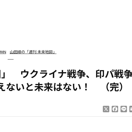
UMN
山田順の「週刊 未来地図」
図」 ウクライナ戦争、印パ戦
使えないと未来はない！ （完）
X
Faceb
Li