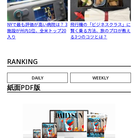
NYで最も評価が高い病院は？ 3
飛行機の「ビジネスクラス」に
施設が州内1位、全米トップ20
賢く乗る方法、旅のプロが教え
入り
る3つのコツとは？
RANKING
DAILY
WEEKLY
紙面PDF版