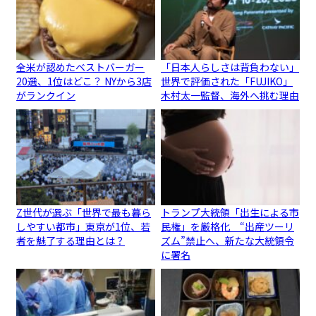
全米が認めたベストバーガー
「日本人らしさは背負わない」
20選、1位はどこ？ NYから3店
世界で評価された「FUJIKO」
がランクイン
木村太一監督、海外へ挑む理由
Z世代が選ぶ「世界で最も暮ら
トランプ大統領「出生による市
しやすい都市」東京が1位、若
民権」を厳格化 “出産ツーリ
者を魅了する理由とは？
ズム”禁止へ、新たな大統領令
に署名