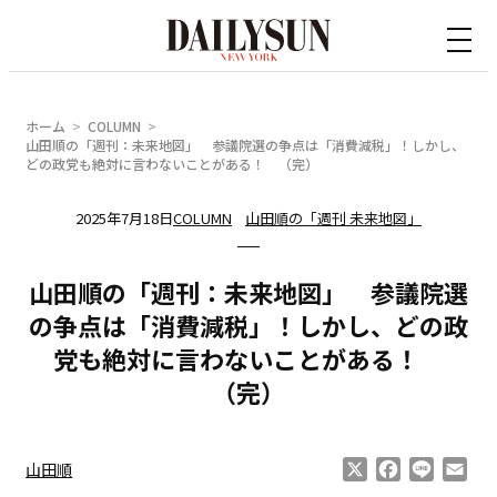
内
容
を
ス
ホーム
COLUMN
キ
山田順の「週刊：未来地図」 参議院選の争点は「消費減税」！しかし、
どの政党も絶対に言わないことがある！ （完）
ッ
プ
2025年7月18日
COLUMN
山田順の「週刊 未来地図」
山田順の「週刊：未来地図」 参議院選
の争点は「消費減税」！しかし、どの政
党も絶対に言わないことがある！
（完）
X
Facebook
Line
Ema
山田順