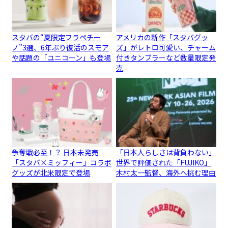
スタバの“夏限定フラペチー
アメリカの新作「スタバグッ
ノ”3選、6年ぶり復活のスモア
ズ」がレトロ可愛い、チャーム
や話題の「ユニコーン」も登場
付きタンブラーなど数量限定発
売
争奪戦必至！？ 日本未発売
「日本人らしさは背負わない」
「スタバ×ミッフィー」コラボ
世界で評価された「FUJIKO」
グッズが北米限定で登場
木村太一監督、海外へ挑む理由