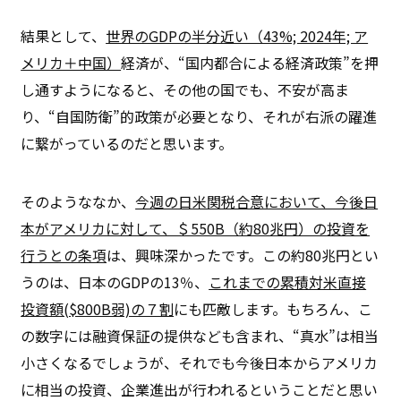
結果として、
世界のGDPの半分近い（43%; 2024年; ア
メリカ＋中国）
経済が、“国内都合による経済政策”を押
し通すようになると、その他の国でも、不安が高ま
り、“自国防衛”的政策が必要となり、それが右派の躍進
に繋がっているのだと思います。
そのようななか、
今週の日米関税合意において、今後日
本がアメリカに対して、＄550B（約80兆円）の投資を
行うとの条項
は、興味深かったです。この約80兆円とい
うのは、日本のGDPの13％、
これまでの累積対米直接
投資額($800B弱)の７割
にも匹敵します。もちろん、こ
の数字には融資保証の提供なども含まれ、“真水”は相当
小さくなるでしょうが、それでも今後日本からアメリカ
に相当の投資、企業進出が行われるということだと思い