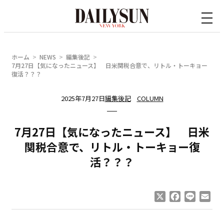
内
容
を
ス
ホーム
NEWS
編集後記
キ
7月27日【気になったニュース】 日米関税合意で、リトル・トーキョー
復活？？？
ッ
プ
2025年7月27日
編集後記
COLUMN
7月27日【気になったニュース】 日米
関税合意で、リトル・トーキョー復
活？？？
X
Facebook
Line
Ema