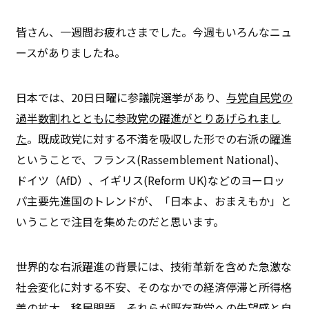
皆さん、一週間お疲れさまでした。今週もいろんなニュ
ースがありましたね。
日本では、20日日曜に参議院選挙があり、
与党自民党の
過半数割れとともに参政党の躍進がとりあげられまし
た
。既成政党に対する不満を吸収した形での右派の躍進
ということで、フランス(Rassemblement National)、
ドイツ（AfD）、イギリス(Reform UK)などのヨーロッ
パ主要先進国のトレンドが、「日本よ、おまえもか」と
いうことで注目を集めたのだと思います。
世界的な右派躍進の背景には、技術革新を含めた急激な
社会変化に対する不安、そのなかでの経済停滞と所得格
差の拡大、移民問題、それらが既存政党への失望感と自