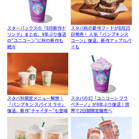
スターバックスの「8月新作ド
スタバ秋の新作フードが8月25
リンク」まとめ、9年ぶり復活
日発売！ 人気「パンプキンス
の“ユニコーン”に秋の新作も
コーン」復活、新作アップルパ
続々
イも
スタバ秋限定メニュー解禁！
スタバの幻「ユニコーン フラ
「パンプキン スパイス ラテ」
ペチーノ」が9年ぶり復活！世
復活、新作“チャイダー”も登場
界で2日間限定販売へ