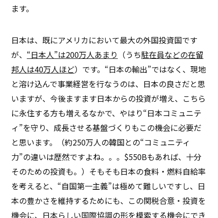
ます。
日本は、既にアメリカにおいて最大の外国投資国です
が、
“日本人”は200万人あまり
（うち
駐在員などの在留
邦人は40万人ほど
）です。“日本の輸出”ではなく、現地
と溶け込んで事業経営を行なうのは、日本の良さだと思
いますが、今後ますます日本からの投資が増え、こちら
に永住する方も増えるなかで、やはり“日本コミュニテ
ィ”を守り、成長させる基盤づくりもこの機会に必要だ
と思います。（約250万人の韓国との“コミュニティ
力”の違いは歴然ですよね。。。$550Bもあれば、十分
そのための投資も。）そもそも日本の食料・燃料自給率
を考えると、“自国第一主義”は極めて難しいですし、日
本の豊かさを維持するためにも、この関税合意・投資を
機会に、日本らしい国際協調の形を模索する機会にでき