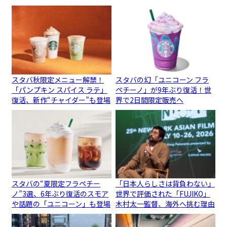
スタバ秋限定メニュー解禁！
スタバの幻「ユニコーン フラ
「パンプキン スパイス ラテ」
ペチーノ」が9年ぶり復活！世
復活、新作“チャイダー”も登場
界で2日間限定販売へ
スタバの“夏限定フラペチー
「日本人らしさは背負わない」
ノ”3選、6年ぶり復活のスモア
世界で評価された「FUJIKO」
や話題の「ユニコーン」も登場
木村太一監督、海外へ挑む理由