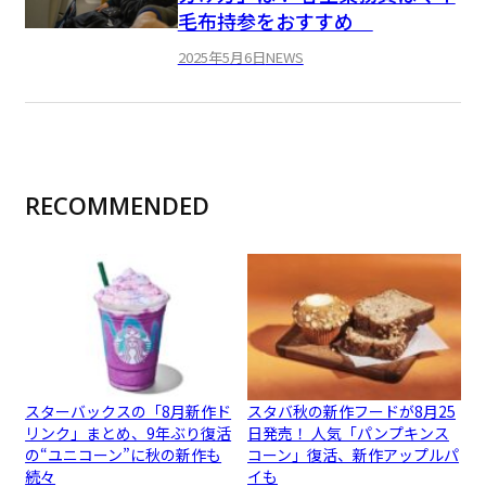
毛布持参をおすすめ
2025年5月6日
NEWS
RECOMMENDED
スターバックスの「8月新作ド
スタバ秋の新作フードが8月25
リンク」まとめ、9年ぶり復活
日発売！ 人気「パンプキンス
の“ユニコーン”に秋の新作も
コーン」復活、新作アップルパ
続々
イも