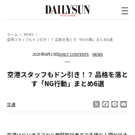
内
容
を
ス
ホーム
NEWS
キ
空港スタッフもドン引き！？ 品格を落とす「NG行動」まとめ6選
ッ
2025年8月19日
DAILY CONTENTS
NEWS
プ
空港スタッフもドン引き！？ 品格を落と
す「NG行動」まとめ6選
X
Facebook
Line
Ema
交通
空港はビリオネアから無銭旅行者まで多様な人間が行き