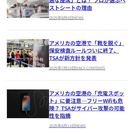
ストシートの理由
2025年8月6日
NEWS
アメリカの空港で「靴を脱ぐ」
保安検査ルールついに終了、
TSAが新方針を発表
2025年7月10日
DAILY CONTENTS
アメリカの空港の「充電スポッ
ト」に要注意…フリーWifiも危
険？ TSAがサイバー攻撃の可能
性を指摘
2025年6月13日
NEWS