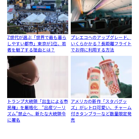
Z世代が選ぶ「世界で最も暮ら
プレエコへのアップグレード、
しやすい都市」東京が1位、若
いくらかかる？長距離フライト
者を魅了する理由とは？
でお得に利用する方法
トランプ大統領「出生による市
アメリカの新作「スタバグッ
民権」を厳格化 “出産ツーリ
ズ」がレトロ可愛い、チャーム
ズム”禁止へ、新たな大統領令
付きタンブラーなど数量限定発
に署名
売