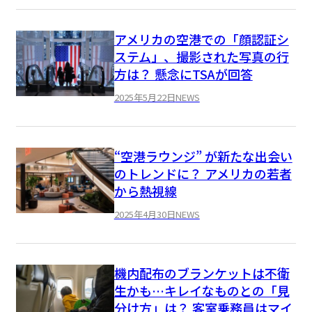
アメリカの空港での「顔認証シ
ステム」、撮影された写真の行
方は？ 懸念にTSAが回答
2025年5月22日
NEWS
“空港ラウンジ” が新たな出会い
のトレンドに？ アメリカの若者
から熱視線
2025年4月30日
NEWS
機内配布のブランケットは不衛
生かも…キレイなものとの「見
分け方」は？ 客室乗務員はマイ