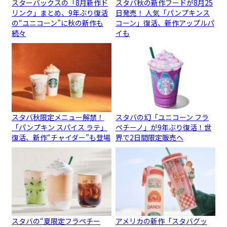
スターバックスの「8月新作ド
スタバ秋の新作フードが8月25
リンク」まとめ、9年ぶり復活
日発売！ 人気「パンプキンス
の“ユニコーン”に秋の新作も
コーン」復活、新作アップルパ
続々
イも
スタバ秋限定メニュー解禁！
スタバの幻「ユニコーン フラ
「パンプキン スパイス ラテ」
ペチーノ」が9年ぶり復活！世
復活、新作“チャイダー”も登場
界で2日間限定販売へ
スタバの“夏限定フラペチー
アメリカの新作「スタバグッ