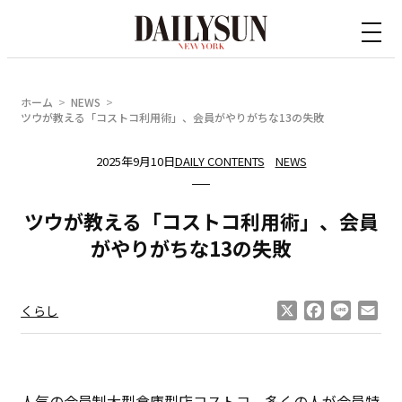
内
容
を
ス
ホーム
NEWS
キ
ツウが教える「コストコ利用術」、会員がやりがちな13の失敗
ッ
2025年9月10日
DAILY CONTENTS
NEWS
プ
ツウが教える「コストコ利用術」、会員
がやりがちな13の失敗
X
Facebook
Line
Ema
くらし
人気の会員制大型倉庫型店コストコ。多くの人が会員特