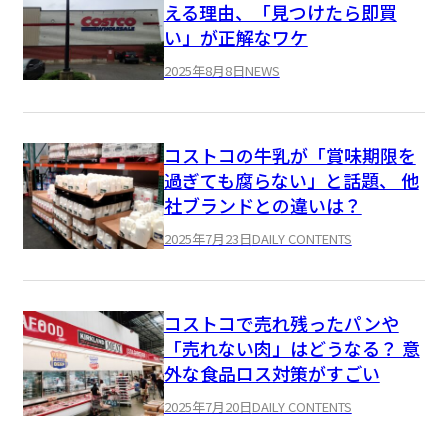
える理由、「見つけたら即買
い」が正解なワケ
2025年8月8日
NEWS
コストコの牛乳が「賞味期限を
過ぎても腐らない」と話題、 他
社ブランドとの違いは？
2025年7月23日
DAILY CONTENTS
コストコで売れ残ったパンや
「売れない肉」はどうなる？ 意
外な食品ロス対策がすごい
2025年7月20日
DAILY CONTENTS