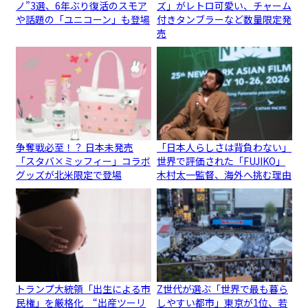
ノ”3選、6年ぶり復活のスモア
ズ」がレトロ可愛い、チャーム
や話題の「ユニコーン」も登場
付きタンブラーなど数量限定発
売
争奪戦必至！？ 日本未発売
「日本人らしさは背負わない」
「スタバ×ミッフィー」コラボ
世界で評価された「FUJIKO」
グッズが北米限定で登場
木村太一監督、海外へ挑む理由
トランプ大統領「出生による市
Z世代が選ぶ「世界で最も暮ら
民権」を厳格化 “出産ツーリ
しやすい都市」東京が1位、若