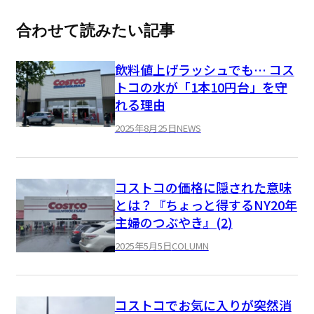
合わせて読みたい記事
飲料値上げラッシュでも… コス
トコの水が「1本10円台」を守
れる理由
2025年8月25日
NEWS
コストコの価格に隠された意味
とは？『ちょっと得するNY20年
主婦のつぶやき』(2)
2025年5月5日
COLUMN
コストコでお気に入りが突然消