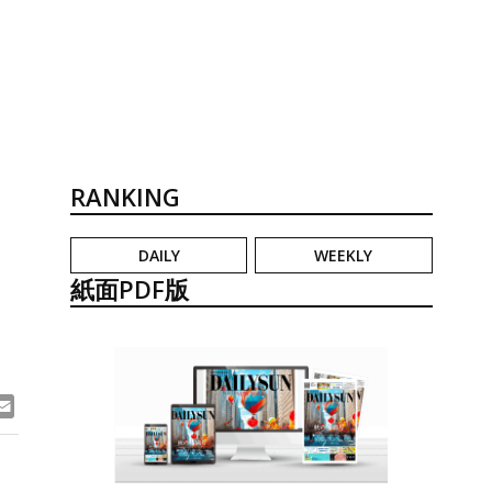
RANKING
DAILY
WEEKLY
紙面PDF版
）
ook
ne
Email