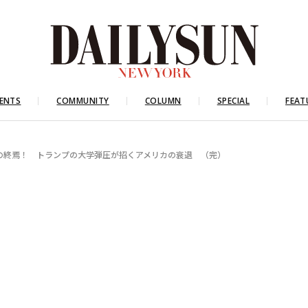
ENTS
COMMUNITY
COLUMN
SPECIAL
FEAT
の終焉！ トランプの大学弾圧が招くアメリカの衰退 （完）