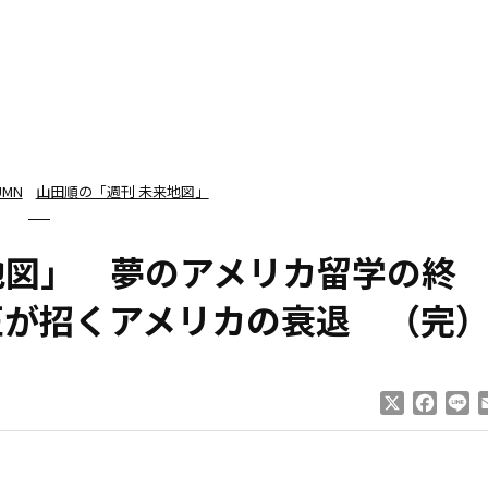
UMN
山田順の「週刊 未来地図」
地図」 夢のアメリカ留学の終
圧が招くアメリカの衰退 （完
X
Faceb
Li