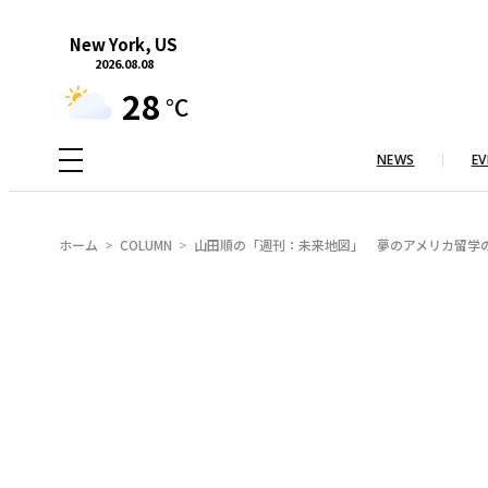
内
New York, US
容
2026.08.08
を
28
°C
ス
キ
NEWS
EV
ッ
プ
ホーム
COLUMN
山田順の「週刊：未来地図」 夢のアメリカ留学