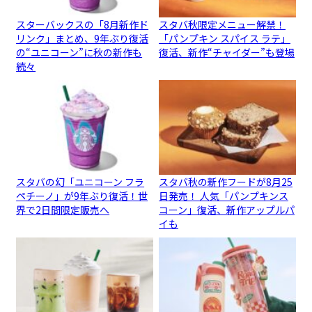
スターバックスの「8月新作ド
スタバ秋限定メニュー解禁！
リンク」まとめ、9年ぶり復活
「パンプキン スパイス ラテ」
の“ユニコーン”に秋の新作も
復活、新作“チャイダー”も登場
続々
スタバの幻「ユニコーン フラ
スタバ秋の新作フードが8月25
ペチーノ」が9年ぶり復活！世
日発売！ 人気「パンプキンス
界で2日間限定販売へ
コーン」復活、新作アップルパ
イも