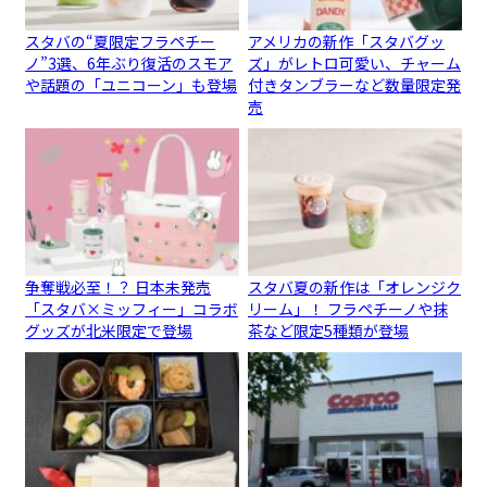
スタバの“夏限定フラペチー
アメリカの新作「スタバグッ
ノ”3選、6年ぶり復活のスモア
ズ」がレトロ可愛い、チャーム
や話題の「ユニコーン」も登場
付きタンブラーなど数量限定発
売
争奪戦必至！？ 日本未発売
スタバ夏の新作は「オレンジク
「スタバ×ミッフィー」コラボ
リーム」！ フラペチーノや抹
グッズが北米限定で登場
茶など限定5種類が登場