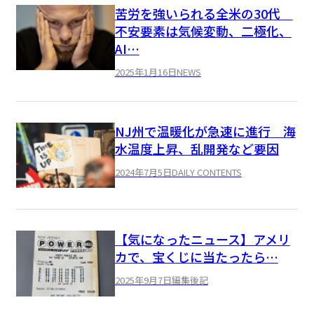
苦労を強いられる全米の30代
不安要素は気候変動、二極化、
AI…
2025年1月16日
NEWS
NJ州で温暖化が急速に進行 海
水温度上昇、乱開発など要因
2024年7月5日
DAILY CONTENTS
【気になったニュース】アメリ
カで、宝くじに当たったら…
2025年9月7日
編集後記