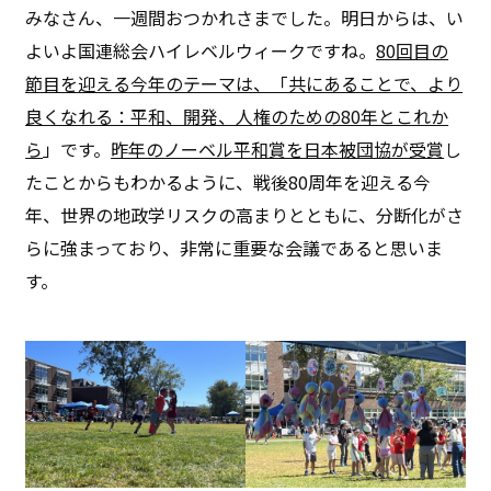
みなさん、一週間おつかれさまでした。明日からは、い
よいよ国連総会ハイレベルウィークですね。
80回目の
節目を迎える今年のテーマは、「共にあることで、より
良くなれる：平和、開発、人権のための80年とこれか
ら
」です。
昨年のノーベル平和賞を日本被団協が受賞
し
たことからもわかるように、戦後80周年を迎える今
年、世界の地政学リスクの高まりとともに、分断化がさ
らに強まっており、非常に重要な会議であると思いま
す。