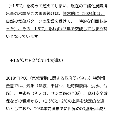
（+1.5℃）を初めて超えてしまい
、現在の二酸化炭素排
出量の水準がこのまま続けば、
恒常的に（2024年は、
自然の気象パターンの影響を受けて、一時的な側面もあ
った）、その「1.5℃」をわずか3年で突破してしまう
勢
いとなっています。
+1.5℃と+２℃では大違い
2018年IPCC（気候変動に関する政府間パネル）特別報
告書
では、気象（熱波、干ばつ、短時間豪雨、洪水、台
風）、生態系（例えば、サンゴ礁の全滅）、食料安全確
保などの観点から、+1.5℃と+2℃の上昇を決定的な違
いとしており、2030年前後までに世界のCO₂排出半減と