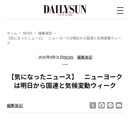
内
容
を
ス
ホーム
NEWS
編集後記
キ
【気になったニュース】 ニューヨークは明日から国連と気候変動ウィー
ク
ッ
プ
2025年9月21日
NEWS
編集後記
【気になったニュース】 ニューヨーク
は明日から国連と気候変動ウィーク
X
Facebook
Line
Ema
編集後記