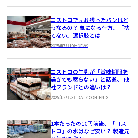
コストコで売れ残ったパンはど
うなるの？ 気になる行方、「捨
てない」選択肢とは
2025年7月10日
NEWS
コストコの牛乳が「賞味期限を
過ぎても腐らない」と話題、 他
社ブランドとの違いは？
2025年7月23日
DAILY CONTENTS
1本たったの10円前後、「コス
トコ」の水はなぜ安い？ 製造元