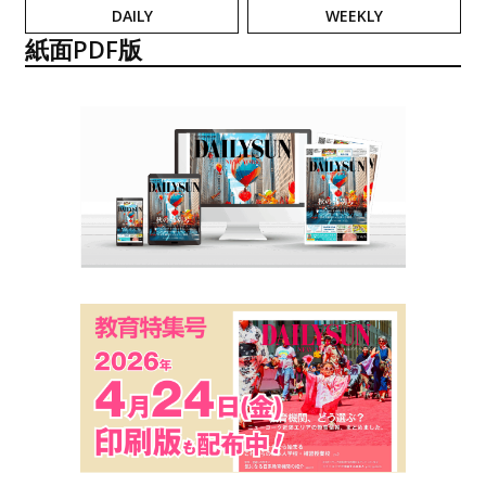
DAILY
WEEKLY
紙面PDF版