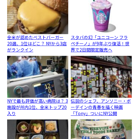
全米が認めたベストバーガー
スタバの幻「ユニコーン フラ
20選、1位はどこ？ NYから3店
ペチーノ」が9年ぶり復活！世
がランクイン
界で2日間限定販売へ
NYで最も評価が高い病院は？ 3
伝説のシェフ、アンソニー・ボ
施設が州内1位、全米トップ20
ーデインの青春を描く映画
入り
「Tony」ついにNY公開