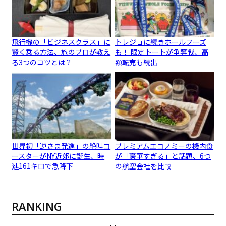
飛行機の「ビジネスクラス」に
トレジョに続きホールフーズ
賢く乗る方法、旅のプロが教え
も！ 限定トートが争奪戦、高
る3つのコツとは？
額転売も続出
世界初「逆さま発進」の絶叫コ
プレミアムエコノミーの機内食
ースターがNY近郊に誕生、時
が「豪華すぎる」と話題、6つ
速161キロで急降下
の航空会社を比較
RANKING