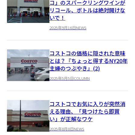
コ」のスパークリングワインが
リコール、ボトルは絶対開けな
いで！
2025年9月16日
NEWS
コストコの価格に隠された意味
とは？『ちょっと得するNY20年
主婦のつぶやき』(2)
2025年5月5日
COLUMN
コストコでお気に入りが突然消
える理由、「見つけたら即買
い」が正解なワケ
2025年8月8日
NEWS