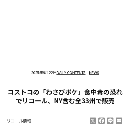
2025年9月22日
DAILY CONTENTS
NEWS
コストコの「わさびポケ」食中毒の恐れ
でリコール、NY含む全33州で販売
X
Facebook
Line
Ema
リコール情報