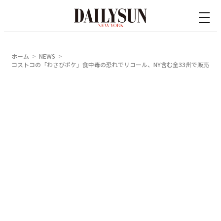
内
容
を
ス
ホーム
NEWS
キ
コストコの「わさびポケ」食中毒の恐れでリコール、NY含む全33州で販売
ッ
プ