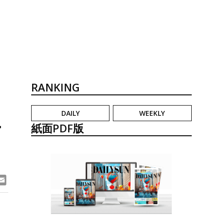
RANKING
DAILY
WEEKLY
こ
紙面PDF版
ook
ne
Email