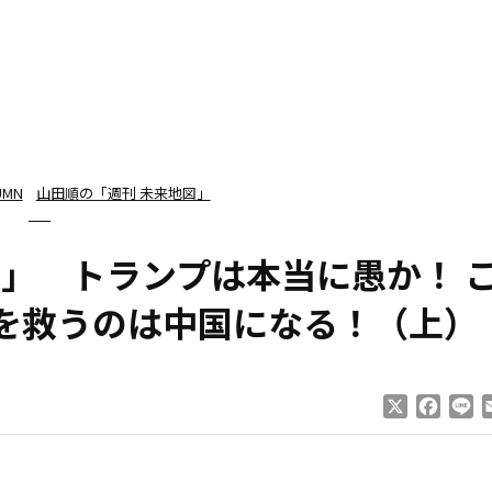
UMN
山田順の「週刊 未来地図」
」 トランプは本当に愚か！ 
を救うのは中国になる！（上）
X
Faceb
Li