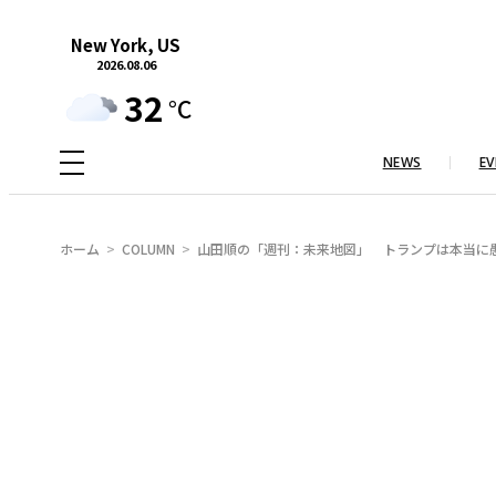
内
New York, US
容
2026.08.06
を
32
°C
ス
キ
NEWS
EV
ッ
プ
ホーム
COLUMN
山田順の「週刊：未来地図」 トランプは本当に