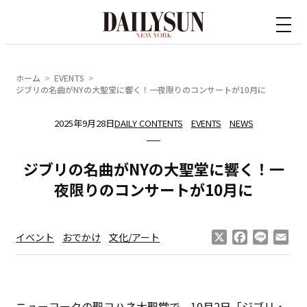
内
容
を
ス
ホーム
EVENTS
キ
ジブリの名曲がNYの大聖堂に響く！一夜限りのコンサートが10月に
ッ
2025年9月28日
DAILY CONTENTS
EVENTS
NEWS
プ
ジブリの名曲がNYの大聖堂に響く！一
夜限りのコンサートが10月に
X
Facebook
Line
Ema
イベント
おでかけ
文化/アート
ニューヨークの聖ヨハネ大聖堂で、10月2日「ジブリ・