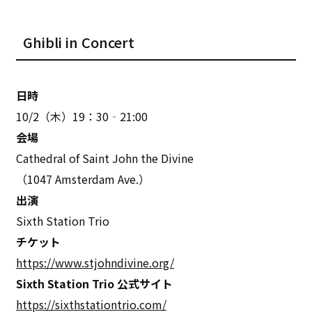
Ghibli in Concert
日時
10/2（木）19：30‐21:00
会場
Cathedral of Saint John the Divine
（1047 Amsterdam Ave.）
出演
Sixth Station Trio
チケット
https://www.stjohndivine.org/
Sixth Station Trio 公式サイト
https://sixthstationtrio.com/