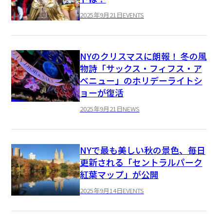
2025年9月21日
EVENTS
NYのクリスマスに朗報！ 冬の風
物詩「サックス・フィフス・ア
ベニュー」のホリデーライトシ
ョーが復活
2025年9月21日
NEWS
NYで最も美しい秋の景色、毎日
更新される「セントラルパーク
紅葉マップ」が公開
2025年9月14日
EVENTS