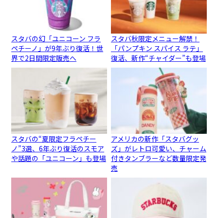
スタバの幻「ユニコーン フラ
スタバ秋限定メニュー解禁！
ペチーノ」が9年ぶり復活！世
「パンプキン スパイス ラテ」
界で2日間限定販売へ
復活、新作“チャイダー”も登場
スタバの“夏限定フラペチー
アメリカの新作「スタバグッ
ノ”3選、6年ぶり復活のスモア
ズ」がレトロ可愛い、チャーム
や話題の「ユニコーン」も登場
付きタンブラーなど数量限定発
売