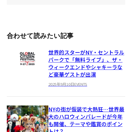
合わせて読みたい記事
世界的スターがNY・セントラル
パークで「無料ライブ」、ザ・
ウィークエンドやシャキーラな
ど豪華ゲストが出演
2025年9月10日
EVENTS
NYの街が仮装で大熱狂…世界最
大のハロウィンパレードが今年
も開催、テーマや鑑賞のポイン
トは？