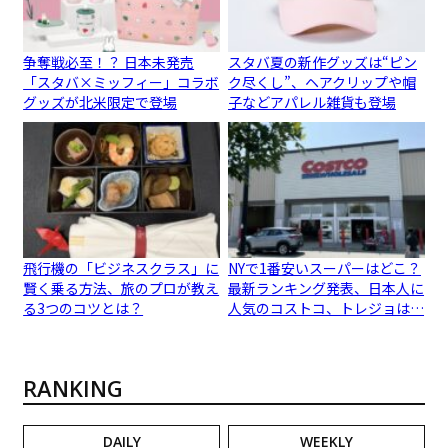
争奪戦必至！？ 日本未発売
スタバ夏の新作グッズは“ピン
「スタバ×ミッフィー」コラボ
ク尽くし”、ヘアクリップや帽
グッズが北米限定で登場
子などアパレル雑貨も登場
飛行機の「ビジネスクラス」に
NYで1番安いスーパーはどこ？
賢く乗る方法、旅のプロが教え
最新ランキング発表、日本人に
る3つのコツとは？
人気のコストコ、トレジョは…
RANKING
DAILY
WEEKLY