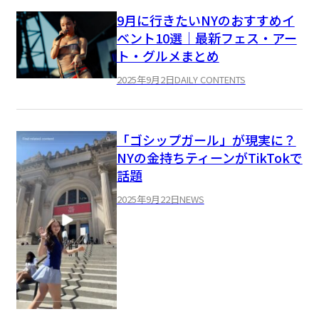
9月に行きたいNYのおすすめイ
ベント10選｜最新フェス・アー
ト・グルメまとめ
2025年9月2日
DAILY CONTENTS
「ゴシップガール」が現実に？
NYの金持ちティーンがTikTokで
話題
2025年9月22日
NEWS