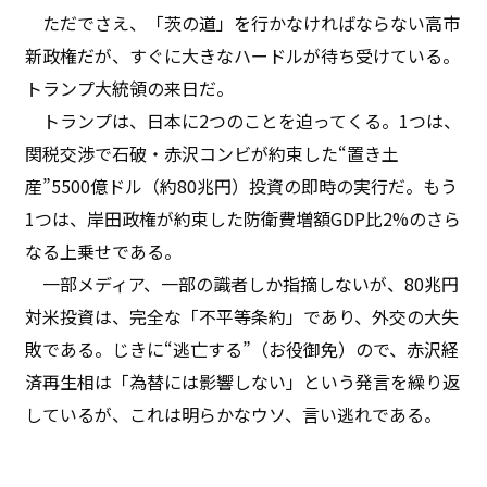
ただでさえ、「茨の道」を行かなければならない高市
新政権だが、すぐに大きなハードルが待ち受けている。
トランプ大統領の来日だ。
トランプは、日本に2つのことを迫ってくる。1つは、
関税交渉で石破・赤沢コンビが約束した“置き土
産”5500億ドル（約80兆円）投資の即時の実行だ。もう
1つは、岸田政権が約束した防衛費増額GDP比2%のさら
なる上乗せである。
一部メディア、一部の識者しか指摘しないが、80兆円
対米投資は、完全な「不平等条約」であり、外交の大失
敗である。じきに“逃亡する”（お役御免）ので、赤沢経
済再生相は「為替には影響しない」という発言を繰り返
しているが、これは明らかなウソ、言い逃れである。