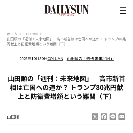
内
容
を
ス
ホーム
COLUMN
キ
山田順の「週刊：未来地図」 高市新首相は亡国への道か？ トランプ80兆
円献上と防衛費増額という難関（下）
ッ
プ
2025年10月30日
COLUMN
山田順の「週刊 未来地図」
山田順の「週刊：未来地図」 高市新首
相は亡国への道か？ トランプ80兆円献
上と防衛費増額という難関（下）
X
Facebook
Line
Ema
山田順