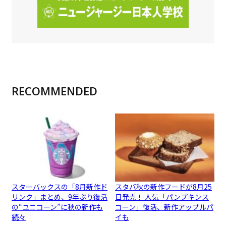
RECOMMENDED
スターバックスの「8月新作ド
スタバ秋の新作フードが8月25
リンク」まとめ、9年ぶり復活
日発売！ 人気「パンプキンス
の“ユニコーン”に秋の新作も
コーン」復活、新作アップルパ
続々
イも