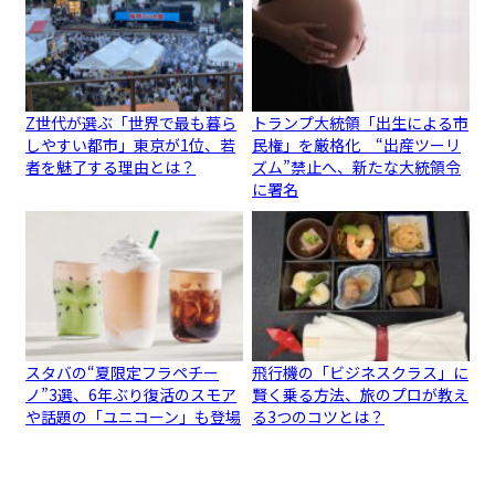
Z世代が選ぶ「世界で最も暮ら
トランプ大統領「出生による市
しやすい都市」東京が1位、若
民権」を厳格化 “出産ツーリ
者を魅了する理由とは？
ズム”禁止へ、新たな大統領令
に署名
スタバの“夏限定フラペチー
飛行機の「ビジネスクラス」に
ノ”3選、6年ぶり復活のスモア
賢く乗る方法、旅のプロが教え
や話題の「ユニコーン」も登場
る3つのコツとは？