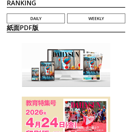
RANKING
DAILY
WEEKLY
紙面PDF版