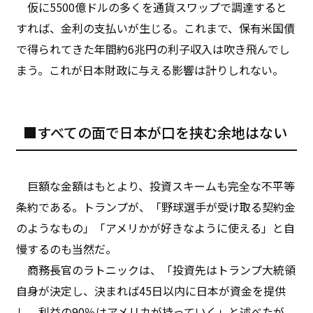
仮に5500億ドルの多くを通貨スワップで調達すると
すれば、金利の支払いが生じる。これまで、保有米国債
で得られてきた年間約6兆円の利子収入は吹き飛んでし
まう。これが日本財政に与える影響は計りしれない。
■すべての面で日本が口を挟む余地はない
巨額な金額はもとより、投資スキームも完全な不平等
条約である。トランプが、「野球選手が受け取る契約金
のようなもの」「アメリかが好きなように使える」と自
慢するのも当然だ。
商務長官のラトニックは、「投資先はトランプ大統領
自身が決定し、決まれば45日以内に日本が資金を提供
し、利益の90％はアメリカが持っていく」と述べたが、