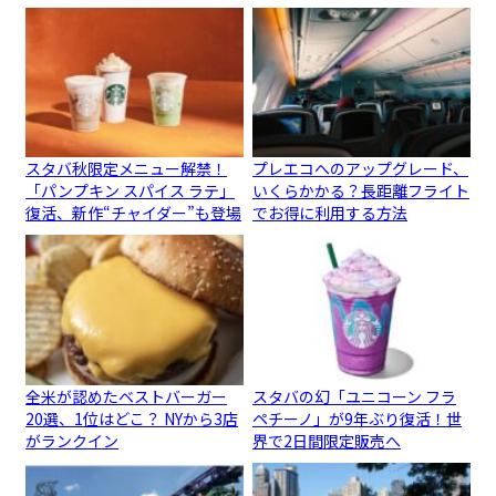
スタバ秋限定メニュー解禁！
プレエコへのアップグレード、
「パンプキン スパイス ラテ」
いくらかかる？長距離フライト
復活、新作“チャイダー”も登場
でお得に利用する方法
全米が認めたベストバーガー
スタバの幻「ユニコーン フラ
20選、1位はどこ？ NYから3店
ペチーノ」が9年ぶり復活！世
がランクイン
界で2日間限定販売へ