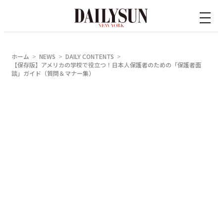
内
容
を
ス
ホーム
NEWS
DAILY CONTENTS
キ
【保存版】アメリカの学校で役立つ！日本人保護者のための「保護者面
談」ガイド（質問＆マナー集）
ッ
プ