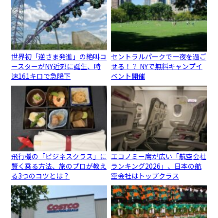
世界初「逆さま発進」の絶叫コ
セントラルパークで一夜を過ご
ースターがNY近郊に誕生、時
せる！？ NYで無料キャンプイ
速161キロで急降下
ベント開催
飛行機の「ビジネスクラス」に
エコノミー席が広い「航空会社
賢く乗る方法、旅のプロが教え
ランキング2026」、日本の航
る3つのコツとは？
空会社はトップクラス