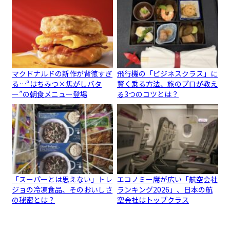
マクドナルドの新作が背徳すぎ
飛行機の「ビジネスクラス」に
る…“はちみつ×焦がしバタ
賢く乗る方法、旅のプロが教え
ー”の朝食メニュー登場
る3つのコツとは？
「スーパーとは思えない」トレ
エコノミー席が広い「航空会社
ジョの冷凍食品、そのおいしさ
ランキング2026」、日本の航
の秘密とは？
空会社はトップクラス