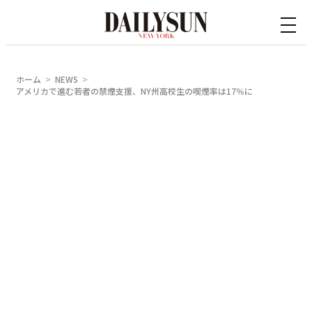
内
容
を
ス
ホーム
NEWS
キ
アメリカで進む若者の禁煙支援、NY州高校生の喫煙率は17％に
ッ
プ