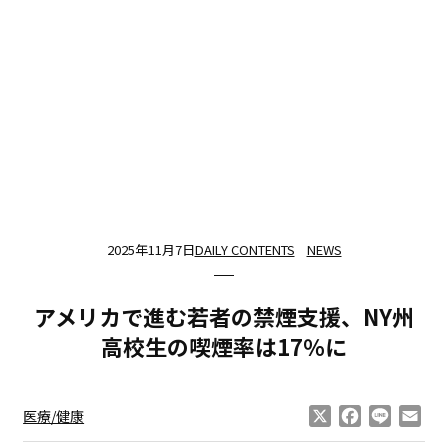
2025年11月7日
DAILY CONTENTS
NEWS
アメリカで進む若者の禁煙支援、NY州
高校生の喫煙率は17％に
X
Facebook
Line
Ema
医療/健康