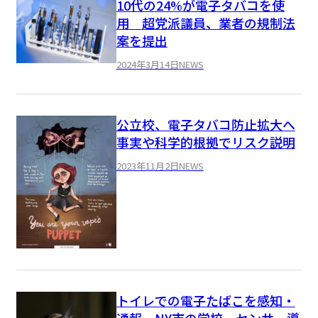
10代の24%が電子タバコを使
用 超党派議員、業者の規制法
案を提出
2024年3月14日
NEWS
公立校、電子タバコ防止拡大へ
事実や科学的根拠でリスク説明
2023年11月2日
NEWS
トイレでの電子たばこを感知・