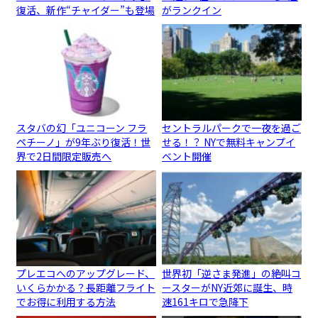
復活、新作“チャイダー”も登場
がランクイン
スタバの幻「ユニコーン フラ
セントラルパークで一夜を過ご
ペチーノ」が9年ぶり復活！世
せる！？ NYで無料キャンプイ
界で2日間限定販売へ
ベント開催
プレエコへのアップグレード、
世界初「逆さま発進」の絶叫コ
いくらかかる？長距離フライト
ースターがNY近郊に誕生、時
でお得に利用する方法
速161キロで急降下