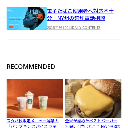
電子たばこ使用者へ対応不十
分 NY州の禁煙電話相談
2019年9月20日
DAILY CONTENTS
RECOMMENDED
スタバ秋限定メニュー解禁！
全米が認めたベストバーガー
「パンプキン スパイス ラテ」
20選、1位はどこ？ NYから3店