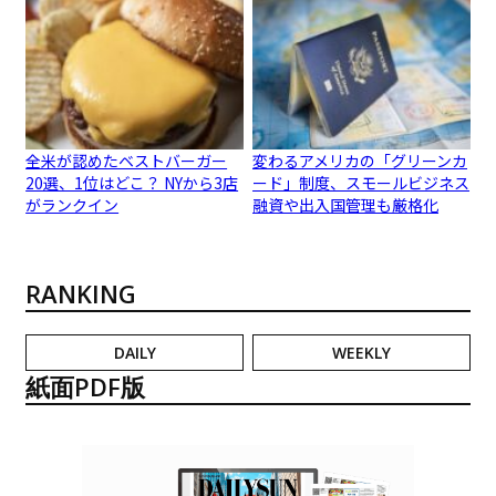
全米が認めたベストバーガー
変わるアメリカの「グリーンカ
20選、1位はどこ？ NYから3店
ード」制度、スモールビジネス
がランクイン
融資や出入国管理も厳格化
RANKING
DAILY
WEEKLY
紙面PDF版