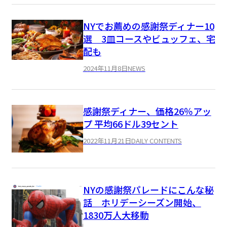
NYでお薦めの感謝祭ディナー10
選 3皿コースやビュッフェ、宅
配も
2024年11月8日
NEWS
感謝祭ディナー、価格26％アッ
プ 平均66ドル39セント
2022年11月21日
DAILY CONTENTS
NYの感謝祭パレードにこんな秘
話 ホリデーシーズン開始、
1830万人大移動