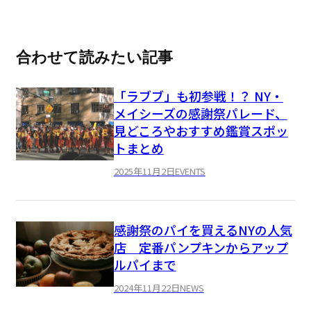
合わせて読みたい記事
「ラブブ」も初参戦！？ NY・
メイシーズの感謝祭パレード、
見どころやおすすめ鑑賞スポッ
トまとめ
2025年11月2日
EVENTS
感謝祭のパイを買えるNYの人気
店 定番パンプキンからアップ
ルパイまで
2024年11月22日
NEWS