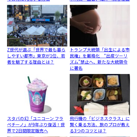
Z世代が選ぶ「世界で最も暮ら
トランプ大統領「出生による市
しやすい都市」東京が1位、若
民権」を厳格化 “出産ツーリ
者を魅了する理由とは？
ズム”禁止へ、新たな大統領令
に署名
スタバの幻「ユニコーン フラ
飛行機の「ビジネスクラス」に
ペチーノ」が9年ぶり復活！世
賢く乗る方法、旅のプロが教え
界で2日間限定販売へ
る3つのコツとは？