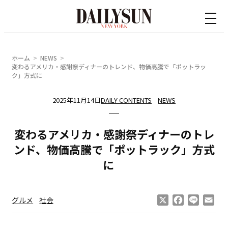
内
容
を
ス
ホーム
NEWS
キ
変わるアメリカ・感謝祭ディナーのトレンド、物価高騰で「ポットラッ
ク」方式に
ッ
プ
2025年11月14日
DAILY CONTENTS
NEWS
変わるアメリカ・感謝祭ディナーのトレ
ンド、物価高騰で「ポットラック」方式
に
X
Facebook
Line
Ema
グルメ
社会