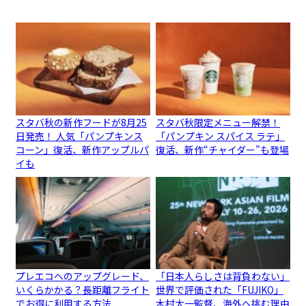
スタバ秋の新作フードが8月25
スタバ秋限定メニュー解禁！
日発売！ 人気「パンプキンス
「パンプキン スパイス ラテ」
コーン」復活、新作アップルパ
復活、新作“チャイダー”も登場
イも
プレエコへのアップグレード、
「日本人らしさは背負わない」
いくらかかる？長距離フライト
世界で評価された「FUJIKO」
でお得に利用する方法
木村太一監督、海外へ挑む理由