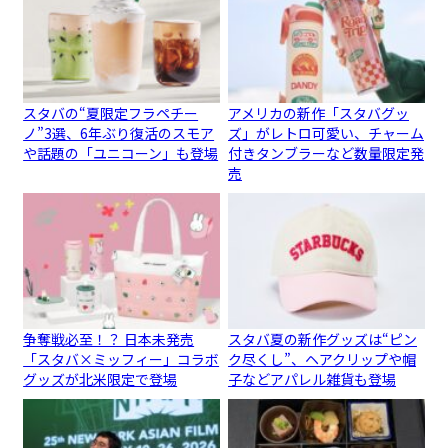
スタバの“夏限定フラペチー
アメリカの新作「スタバグッ
ノ”3選、6年ぶり復活のスモア
ズ」がレトロ可愛い、チャーム
や話題の「ユニコーン」も登場
付きタンブラーなど数量限定発
売
争奪戦必至！？ 日本未発売
スタバ夏の新作グッズは“ピン
「スタバ×ミッフィー」コラボ
ク尽くし”、ヘアクリップや帽
グッズが北米限定で登場
子などアパレル雑貨も登場