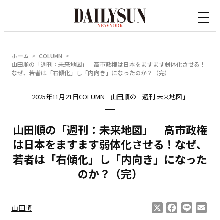
内
容
を
ス
ホーム
COLUMN
キ
山田順の「週刊：未来地図」 高市政権は日本をますます弱体化させる！
なぜ、若者は「右傾化」し「内向き」になったのか？（完）
ッ
プ
2025年11月21日
COLUMN
山田順の「週刊 未来地図」
山田順の「週刊：未来地図」 高市政権
は日本をますます弱体化させる！なぜ、
若者は「右傾化」し「内向き」になった
のか？（完）
X
Facebook
Line
Ema
山田順