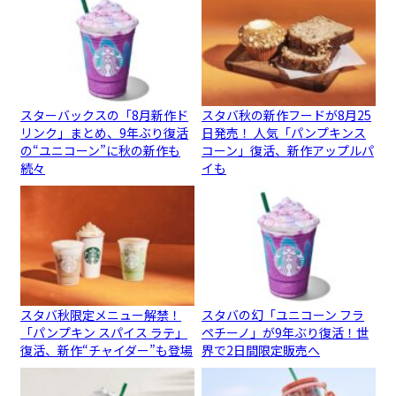
スターバックスの「8月新作ド
スタバ秋の新作フードが8月25
リンク」まとめ、9年ぶり復活
日発売！ 人気「パンプキンス
の“ユニコーン”に秋の新作も
コーン」復活、新作アップルパ
続々
イも
スタバ秋限定メニュー解禁！
スタバの幻「ユニコーン フラ
「パンプキン スパイス ラテ」
ペチーノ」が9年ぶり復活！世
復活、新作“チャイダー”も登場
界で2日間限定販売へ