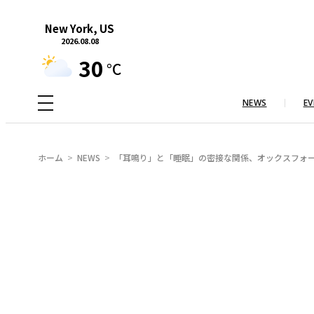
内
New York, US
容
2026.08.08
を
30
°C
ス
キ
NEWS
EV
ッ
プ
ホーム
NEWS
「耳鳴り」と「睡眠」の密接な関係、オックスフォ