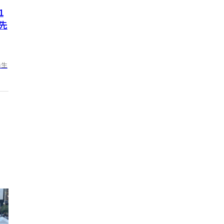
1
ち先
先生