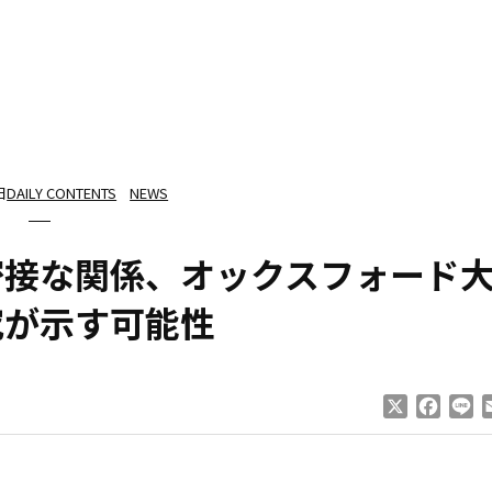
日
DAILY CONTENTS
NEWS
密接な関係、オックスフォード
究が示す可能性
X
Faceb
Li