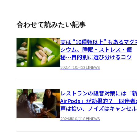
合わせて読みたい記事
実は “10種類以上” もあるマグ
シウム、睡眠・ストレス・便
秘…目的別に選び分けるコツ
2025年10月23日
NEWS
レストランの騒音対策には「
AirPods」が効果的？ 同伴者
声は拾い、ノイズはキャンセ
2024年10月18日
NEWS