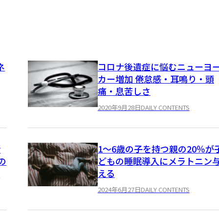
ネ
コロナ後遺症に悩むニューヨ
カー増加 倦怠感・耳鳴り・頭
痛・息苦しさ
2020年9月28日
DAILY CONTENTS
新
1～6歳の子を持つ親の20％が
の
どもの睡眠導入にメラトニン
ル
える
2024年6月27日
DAILY CONTENTS