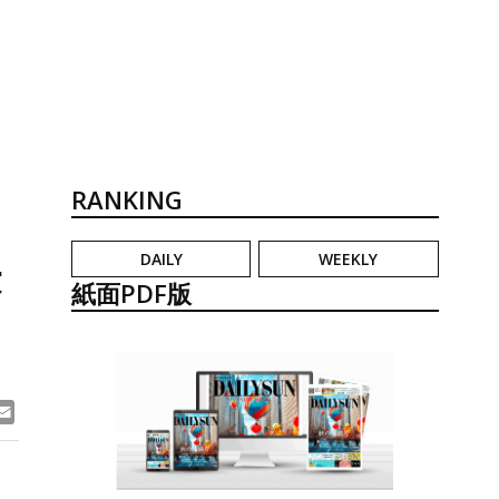
RANKING
DAILY
WEEKLY
大
紙面PDF版
ook
ne
Email