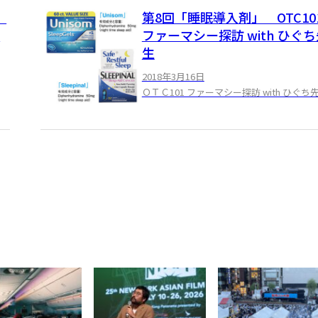
」
第8回「睡眠導入剤」 OTC10
も
ファーマシー探訪 with ひぐ
生
2018年3月16日
ＯＴＣ101 ファーマシー探訪 with ひぐち