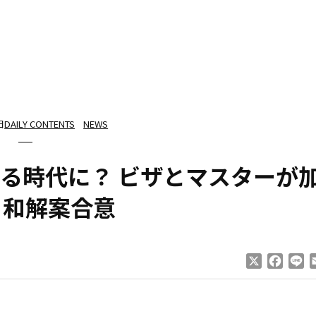
日
DAILY CONTENTS
NEWS
る時代に？ ビザとマスターが
と和解案合意
X
Faceb
Li