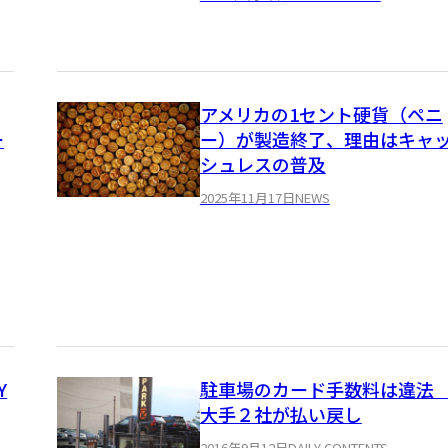
アメリカの1セント硬貨（ペニ
ー
ー）が製造終了、理由はキャ
シュレスの普及
2025年11月17日
NEWS
Y
駐車場のカード手数料は違
大手２社が払い戻し
2016年9月12日
DAILY CONTENTS