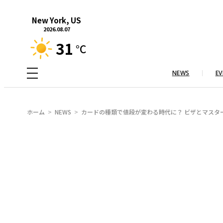
内
New York, US
容
2026.08.07
を
31
°C
ス
キ
NEWS
EV
ッ
プ
ホーム
NEWS
カードの種類で値段が変わる時代に？ ビザとマスタ