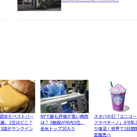
認めたベストバー
NYで最も評価が高い病院
スタバの幻「ユニコー
0選、1位はどこ？
は？ 3施設が州内1位、
フラペチーノ」が9年
ら3店がランクイン
全米トップ20入り
り復活！世界で2日間
定販売へ