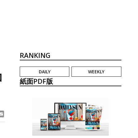
RANKING
DAILY
WEEKLY
加
紙面PDF版
ook
ne
Email