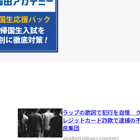
盗
ラップの歌詞で犯行を自慢 
レジットカード詐欺で逮捕の
良集団
2016年6月2日
DAILY CONTENTS