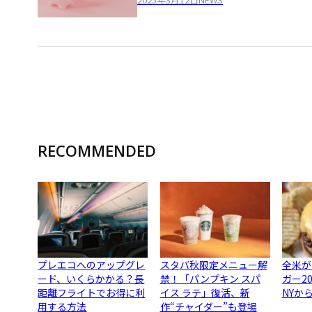
RECOMMENDED
プレエコへのアップグレ
スタバ秋限定メニュー解
全米が
ード、いくらかかる？長
禁！「パンプキン スパ
ガー2
距離フライトでお得に利
イス ラテ」復活、新
NYか
用する方法
作“チャイダー”も登場