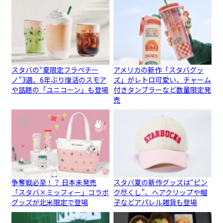
スタバの“夏限定フラペチー
アメリカの新作「スタバグッ
ノ”3選、6年ぶり復活のスモア
ズ」がレトロ可愛い、チャーム
や話題の「ユニコーン」も登場
付きタンブラーなど数量限定発
売
争奪戦必至！？ 日本未発売
スタバ夏の新作グッズは“ピン
「スタバ×ミッフィー」コラボ
ク尽くし”、ヘアクリップや帽
グッズが北米限定で登場
子などアパレル雑貨も登場