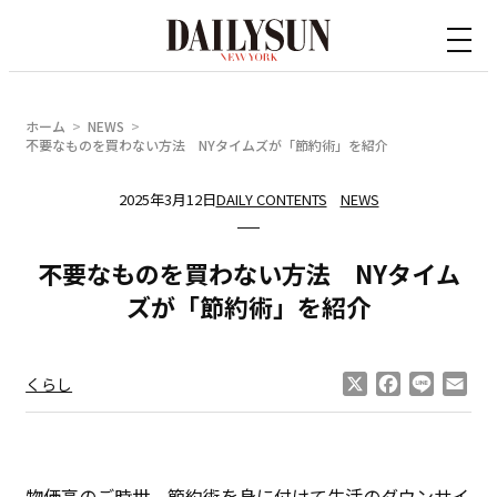
内
容
を
ス
ホーム
NEWS
キ
不要なものを買わない方法 NYタイムズが「節約術」を紹介
ッ
2025年3月12日
DAILY CONTENTS
NEWS
プ
不要なものを買わない方法 NYタイム
ズが「節約術」を紹介
X
Facebook
Line
Ema
くらし
物価高のご時世、節約術を身に付けて生活のダウンサイ