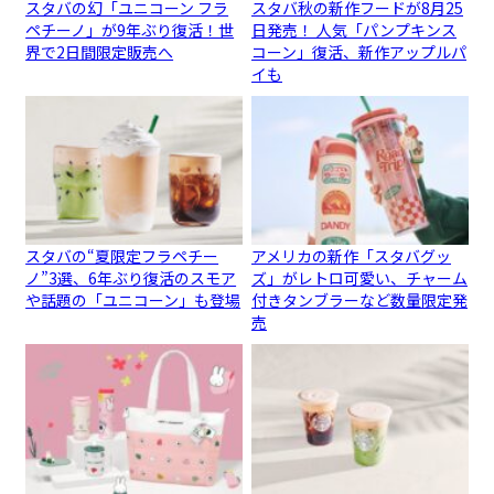
スタバの幻「ユニコーン フラ
スタバ秋の新作フードが8月25
ペチーノ」が9年ぶり復活！世
日発売！ 人気「パンプキンス
界で2日間限定販売へ
コーン」復活、新作アップルパ
イも
スタバの“夏限定フラペチー
アメリカの新作「スタバグッ
ノ”3選、6年ぶり復活のスモア
ズ」がレトロ可愛い、チャーム
や話題の「ユニコーン」も登場
付きタンブラーなど数量限定発
売