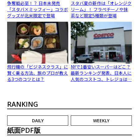
争奪戦必至！？ 日本未発売
スタバ夏の新作は「オレンジク
「スタバ×ミッフィー」コラボ
リーム」！ フラペチーノや抹
グッズが北米限定で登場
茶など限定5種類が登場
飛行機の「ビジネスクラス」に
NYで1番安いスーパーはどこ？
賢く乗る方法、旅のプロが教え
最新ランキング発表、日本人に
る3つのコツとは？
人気のコストコ、トレジョは…
RANKING
DAILY
WEEKLY
紙面PDF版