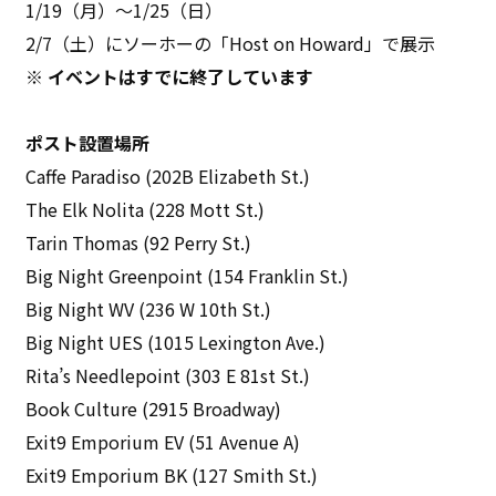
1/19（月）〜1/25（日）
2/7（土）にソーホーの「Host on Howard」で展示
※ イベントはすでに終了しています
ポスト設置場所
Caffe Paradiso (202B Elizabeth St.)
The Elk Nolita (228 Mott St.)
Tarin Thomas (92 Perry St.)
Big Night Greenpoint (154 Franklin St.)
Big Night WV (236 W 10th St.)
Big Night UES (1015 Lexington Ave.)
Rita’s Needlepoint (303 E 81st St.)
Book Culture (2915 Broadway)
Exit9 Emporium EV (51 Avenue A)
Exit9 Emporium BK (127 Smith St.)