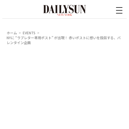
内
容
を
ス
ホーム
EVENTS
キ
NYに “ラブレター専用ポスト” が出現！ 赤いポストに想いを投函する、バ
レンタイン企画
ッ
プ