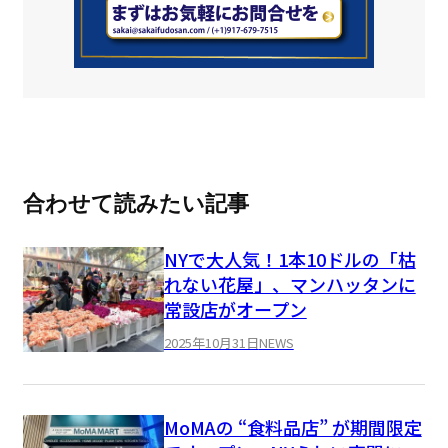
合わせて読みたい記事
NYで大人気！1本10ドルの「枯
れない花屋」、マンハッタンに
常設店がオープン
2025年10月31日
NEWS
MoMAの “食料品店” が期間限定