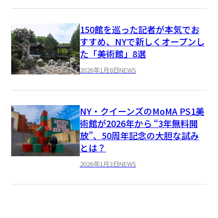
150館を巡った記者が本気でお
すすめ、NYで新しくオープンし
た「美術館」8選
2026年1月8日
NEWS
NY・クイーンズのMoMA PS1美
術館が2026年から “3年無料開
放”、50周年記念の大胆な試み
とは？
2026年1月3日
NEWS