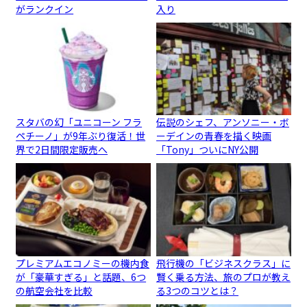
がランクイン
入り
スタバの幻「ユニコーン フラ
伝説のシェフ、アンソニー・ボ
ペチーノ」が9年ぶり復活！世
ーデインの青春を描く映画
界で2日間限定販売へ
「Tony」ついにNY公開
プレミアムエコノミーの機内食
飛行機の「ビジネスクラス」に
が「豪華すぎる」と話題、6つ
賢く乗る方法、旅のプロが教え
の航空会社を比較
る3つのコツとは？