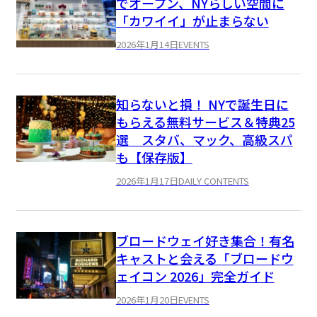
でオープン、NYらしい空間に
「カワイイ」が止まらない
2026年1月14日
EVENTS
知らないと損！ NYで誕生日に
もらえる無料サービス＆特典25
選 スタバ、マック、高級スパ
も【保存版】
2026年1月17日
DAILY CONTENTS
ブロードウェイ好き集合！有名
キャストと会える「ブロードウ
ェイコン 2026」完全ガイド
2026年1月20日
EVENTS