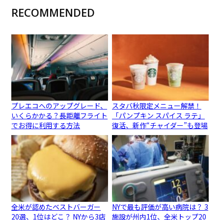
RECOMMENDED
プレエコへのアップグレード、
スタバ秋限定メニュー解禁！
いくらかかる？長距離フライト
「パンプキン スパイス ラテ」
でお得に利用する方法
復活、新作“チャイダー”も登場
全米が認めたベストバーガー
NYで最も評価が高い病院は？ 3
20選、1位はどこ？ NYから3店
施設が州内1位、全米トップ20