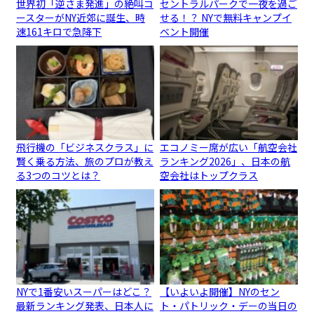
世界初「逆さま発進」の絶叫コ
セントラルパークで一夜を過ご
ースターがNY近郊に誕生、時
せる！？ NYで無料キャンプイ
速161キロで急降下
ベント開催
飛行機の「ビジネスクラス」に
エコノミー席が広い「航空会社
賢く乗る方法、旅のプロが教え
ランキング2026」、日本の航
る3つのコツとは？
空会社はトップクラス
NYで1番安いスーパーはどこ？
【いよいよ開催】NYのセン
最新ランキング発表、日本人に
ト・パトリック・デーの当日の