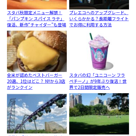
スタバ秋限定メニュー解禁！
プレエコへのアップグレード、
「パンプキン スパイス ラテ」
いくらかかる？長距離フライト
復活、新作“チャイダー”も登場
でお得に利用する方法
全米が認めたベストバーガー
スタバの幻「ユニコーン フラ
20選、1位はどこ？ NYから3店
ペチーノ」が9年ぶり復活！世
がランクイン
界で2日間限定販売へ