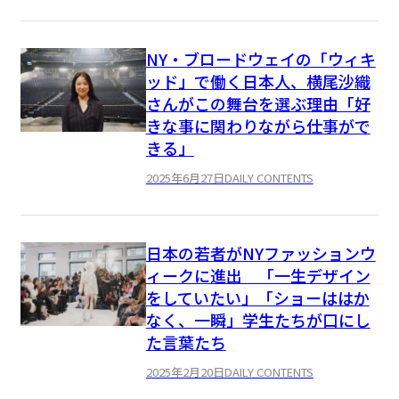
NY・ブロードウェイの「ウィキ
ッド」で働く日本人、横尾沙織
さんがこの舞台を選ぶ理由「好
きな事に関わりながら仕事がで
きる」
2025年6月27日
DAILY CONTENTS
日本の若者がNYファッションウ
ィークに進出 「一生デザイン
をしていたい」「ショーははか
なく、一瞬」学生たちが口にし
た言葉たち
2025年2月20日
DAILY CONTENTS