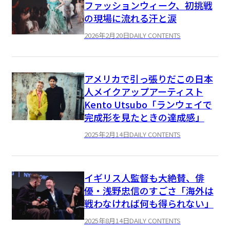
ファッションウィーク、初挑戦
の現場に流れる汗と涙
2026年2月20日
DAILY CONTENTS
アメリカで引っ張りだこの日本
人メイクアップアーティスト
Kento Utsubo「ランウェイで
完成形を見たときの達成感」
2025年2月14日
DAILY CONTENTS
イギリス人監督も大絶賛、俳
優・浅野忠信のすごさ「海外は
戦わなければ何も得られない」
2025年8月14日
DAILY CONTENTS