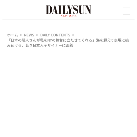
内
容
を
ス
ホーム
NEWS
DAILY CONTENTS
キ
「日本の職人さんが私をNYの舞台に立たせてくれる」海を超えて表現に挑
み続ける、若き日本人デザイナーに密着
ッ
プ