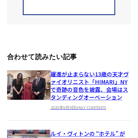
合わせて読みたい記事
躍進が止まらない13歳の天才ヴ
ァイオリニスト「HIMARI」NY
で奇跡の音色を披露、会場はス
タンディングオーベーション
2025年5月9日
DAILY CONTENTS
ルイ・ヴィトンの “ホテル” が