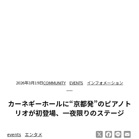
2026年3月19日
COMMUNITY
EVENTS
インフォメーション
カーネギーホールに“京都発”のピアノト
リオが初登場、一夜限りのステージ
X
Facebook
Line
Ema
events
エンタメ