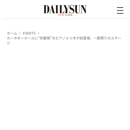
内
容
を
ス
ホーム
EVENTS
キ
カーネギーホールに“京都発”のピアノトリオが初登場、一夜限りのステー
ジ
ッ
プ