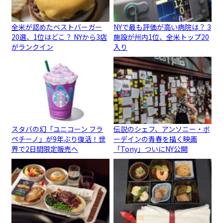
全米が認めたベストバーガー
NYで最も評価が高い病院は？ 3
20選、1位はどこ？ NYから3店
施設が州内1位、全米トップ20
がランクイン
入り
スタバの幻「ユニコーン フラ
伝説のシェフ、アンソニー・ボ
ペチーノ」が9年ぶり復活！世
ーデインの青春を描く映画
界で2日間限定販売へ
「Tony」ついにNY公開