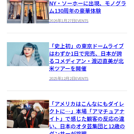
NY・ソーホーに出現、モノグラ
ム130周年の豪華体験
2026年1月27日
EVENTS
「史上初」の東京ドームライブ
はわずか1日で完売、日本が誇
るコメディアン・渡辺直美が北
米ツアーを開催
2025年12月2日
EVENTS
「アメリカはこんなにもダイレ
クトに…」本場「アマチュアナ
イト」で感じた観客の反応の違
い、日本のオタ芸集団と12歳の
ダンサーが挑戦