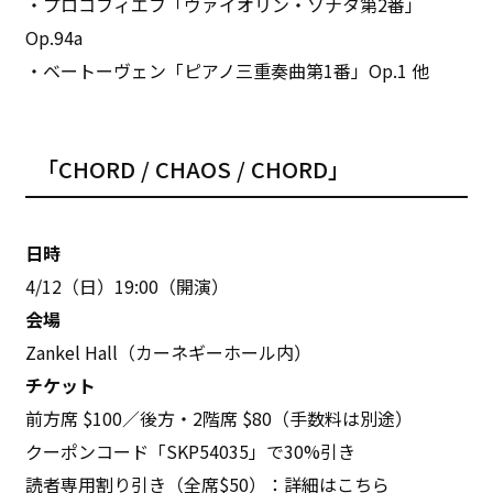
・プロコフィエフ「ヴァイオリン・ソナタ第2番」
Op.94a
・ベートーヴェン「ピアノ三重奏曲第1番」Op.1 他
「CHORD / CHAOS / CHORD」
日時
4/12（日）19:00（開演）
会場
Zankel Hall（カーネギーホール内）
チケット
前方席 $100／後方・2階席 $80（手数料は別途）
クーポンコード「SKP54035」で30%引き
読者専用割り引き（全席$50）：詳細は
こちら