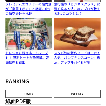
プレミアムエコノミーの機内食
飛行機の「ビジネスクラス」に
が「豪華すぎる」と話題、6つ
賢く乗る方法、旅のプロが教え
の航空会社を比較
る3つのコツとは？
トレジョに続きホールフーズ
スタバ秋の新作フードはこれ！
も！ 限定トートが争奪戦、高
人気「パンプキンスコーン」復
額転売も続出
活、アップルパイも登場
RANKING
DAILY
WEEKLY
紙面PDF版