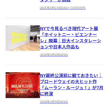
2025年3月14日
DAILY CONTENTS
NYで今見るべき現代アート展
「ホイットニー・ビエンナー
レ」開幕｜巨大インスタレーシ
ョンや日本人作品も
2026年3月6日
NEWS
NY最終公演前に観ておきたい｜
ブロードウェイの大ヒット作
「ムーラン・ルージュ！」が7月
に終演
2026年2月9日
NEWS