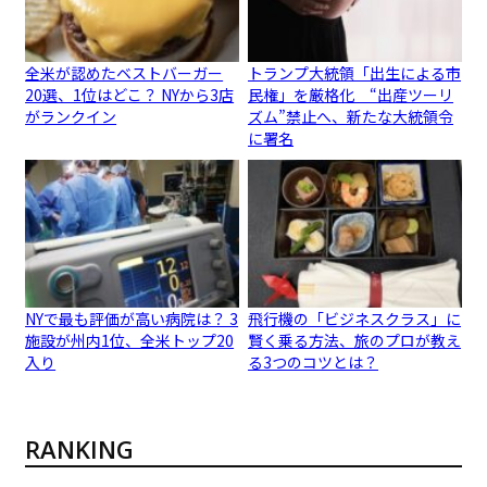
全米が認めたベストバーガー
トランプ大統領「出生による市
20選、1位はどこ？ NYから3店
民権」を厳格化 “出産ツーリ
がランクイン
ズム”禁止へ、新たな大統領令
に署名
NYで最も評価が高い病院は？ 3
飛行機の「ビジネスクラス」に
施設が州内1位、全米トップ20
賢く乗る方法、旅のプロが教え
入り
る3つのコツとは？
RANKING