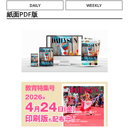
DAILY
WEEKLY
紙面PDF版