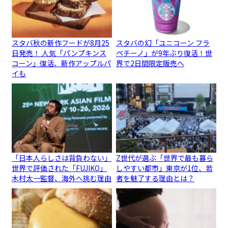
スタバ秋の新作フードが8月25
スタバの幻「ユニコーン フラ
日発売！ 人気「パンプキンス
ペチーノ」が9年ぶり復活！世
コーン」復活、新作アップルパ
界で2日間限定販売へ
イも
「日本人らしさは背負わない」
Z世代が選ぶ「世界で最も暮ら
世界で評価された「FUJIKO」
しやすい都市」東京が1位、若
木村太一監督、海外へ挑む理由
者を魅了する理由とは？