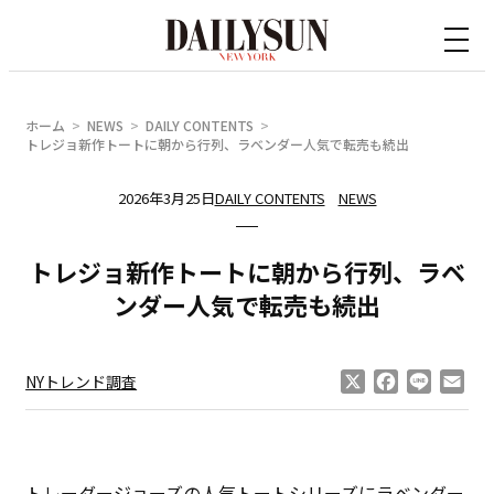
内
容
を
ス
ホーム
NEWS
DAILY CONTENTS
キ
トレジョ新作トートに朝から行列、ラベンダー人気で転売も続出
ッ
2026年3月25日
DAILY CONTENTS
NEWS
プ
トレジョ新作トートに朝から行列、ラベ
ンダー人気で転売も続出
X
Facebook
Line
Ema
NYトレンド調査
トレーダージョーズの人気トートシリーズにラベンダー