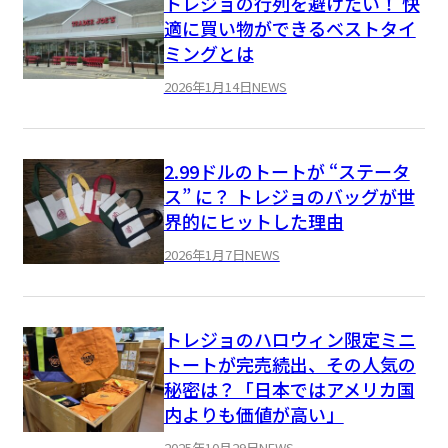
トレジョの行列を避けたい！ 快
適に買い物ができるベストタイ
ミングとは
2026年1月14日
NEWS
2.99ドルのトートが “ステータ
ス” に？ トレジョのバッグが世
界的にヒットした理由
2026年1月7日
NEWS
トレジョのハロウィン限定ミニ
トートが完売続出、その人気の
秘密は？「日本ではアメリカ国
内よりも価値が高い」
2025年10月29日
NEWS