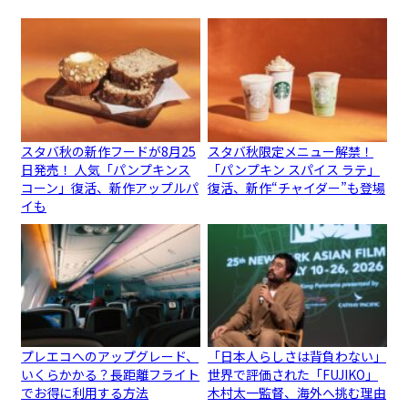
スタバ秋の新作フードが8月25
スタバ秋限定メニュー解禁！
日発売！ 人気「パンプキンス
「パンプキン スパイス ラテ」
コーン」復活、新作アップルパ
復活、新作“チャイダー”も登場
イも
プレエコへのアップグレード、
「日本人らしさは背負わない」
いくらかかる？長距離フライト
世界で評価された「FUJIKO」
でお得に利用する方法
木村太一監督、海外へ挑む理由