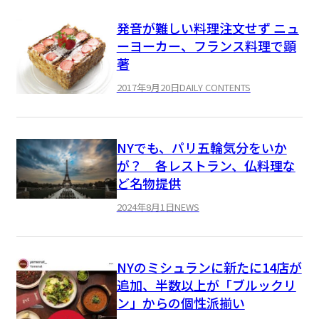
発音が難しい料理注文せず ニュ
ーヨーカー、フランス料理で顕
著
2017年9月20日
DAILY CONTENTS
NYでも、パリ五輪気分をいか
が？ 各レストラン、仏料理な
ど名物提供
2024年8月1日
NEWS
NYのミシュランに新たに14店が
追加、半数以上が「ブルックリ
ン」からの個性派揃い