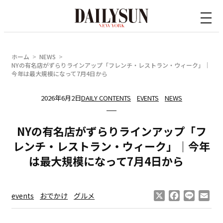
内
容
を
ス
ホーム
NEWS
キ
NYの有名店がずらりラインアップ「フレンチ・レストラン・ウィーク」｜
今年は最大規模になって7月4日から
ッ
プ
2026年6月2日
DAILY CONTENTS
EVENTS
NEWS
NYの有名店がずらりラインアップ「フ
レンチ・レストラン・ウィーク」｜今年
は最大規模になって7月4日から
X
Facebook
Line
Ema
events
おでかけ
グルメ