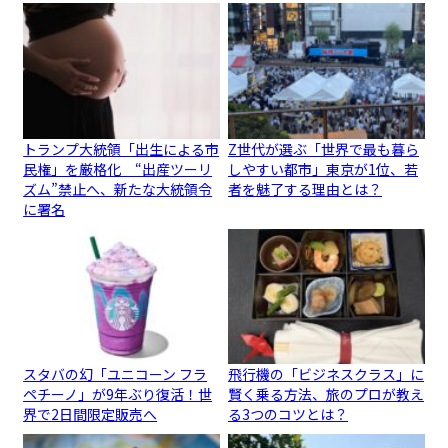
トランプ大統領「出生による市
Z世代が選ぶ「世界で最も暮ら
民権」を厳格化 “出産ツーリ
しやすい都市」東京が1位、若
ズム”禁止へ、新たな大統領令
者を魅了する理由とは？
に署名
スタバの幻「ユニコーン フラ
飛行機の「ビジネスクラス」に
ペチーノ」が9年ぶり復活！世
賢く乗る方法、旅のプロが教え
界で2日間限定販売へ
る3つのコツとは？