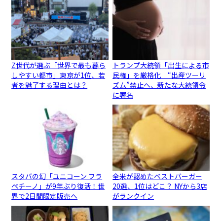
Z世代が選ぶ「世界で最も暮ら
トランプ大統領「出生による市
しやすい都市」東京が1位、若
民権」を厳格化 “出産ツーリ
者を魅了する理由とは？
ズム”禁止へ、新たな大統領令
に署名
スタバの幻「ユニコーン フラ
全米が認めたベストバーガー
ペチーノ」が9年ぶり復活！世
20選、1位はどこ？ NYから3店
界で2日間限定販売へ
がランクイン