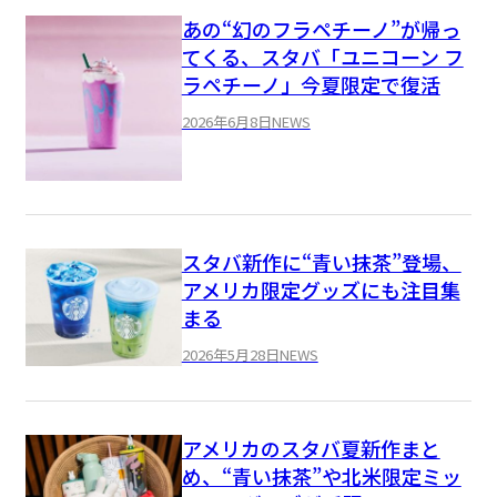
あの“幻のフラペチーノ”が帰っ
てくる、スタバ「ユニコーン フ
ラペチーノ」今夏限定で復活
2026年6月8日
NEWS
スタバ新作に“青い抹茶”登場、
アメリカ限定グッズにも注目集
まる
2026年5月28日
NEWS
アメリカのスタバ夏新作まと
め、“青い抹茶”や北米限定ミッ