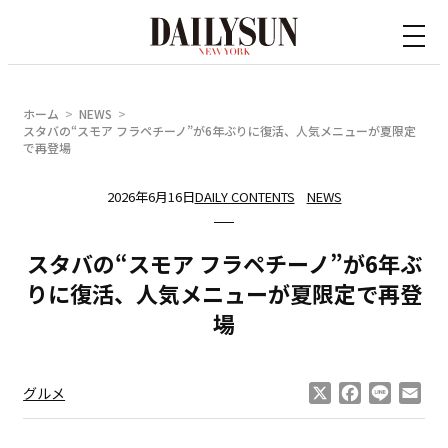
内
容
を
ス
ホーム
NEWS
キ
スタバの“スモア フラペチーノ”が6年ぶりに復活、人気メニューが夏限定
で再登場
ッ
プ
2026年6月16日
DAILY CONTENTS
NEWS
スタバの“スモア フラペチーノ”が6年ぶ
りに復活、人気メニューが夏限定で再登
場
X
Facebook
Line
Ema
グルメ