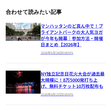
合わせて読みたい記事
マンハッタンのど真ん中で！ブ
ライアントパークの大人気ヨガ
が今年も開幕｜参加方法・開催
日まとめ【2026年】
2026年5月26日
EVENTS
NY独立記念日花火大会が過去最
大規模に！8万5000発打ち上
げ、無料チケット10万枚配布も
2026年6月23日
EVENTS