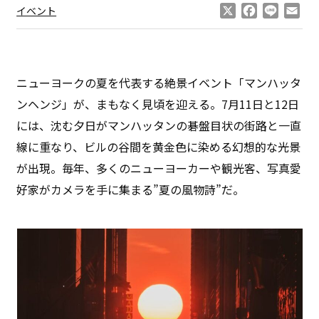
X
Facebook
Line
Ema
イベント
ニューヨークの夏を代表する絶景イベント「マンハッタ
ンヘンジ」が、まもなく見頃を迎える。7月11日と12日
には、沈む夕日がマンハッタンの碁盤目状の街路と一直
線に重なり、ビルの谷間を黄金色に染める幻想的な光景
が出現。毎年、多くのニューヨーカーや観光客、写真愛
好家がカメラを手に集まる”夏の風物詩”だ。