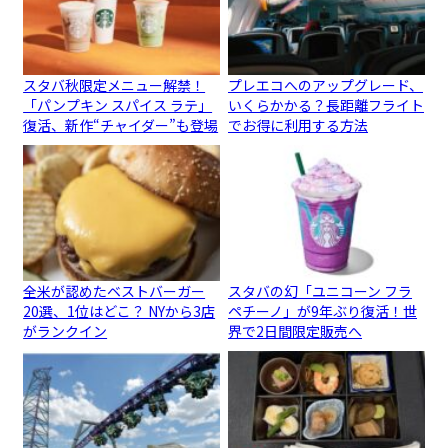
スタバ秋限定メニュー解禁！
プレエコへのアップグレード、
「パンプキン スパイス ラテ」
いくらかかる？長距離フライト
復活、新作“チャイダー”も登場
でお得に利用する方法
全米が認めたベストバーガー
スタバの幻「ユニコーン フラ
20選、1位はどこ？ NYから3店
ペチーノ」が9年ぶり復活！世
がランクイン
界で2日間限定販売へ