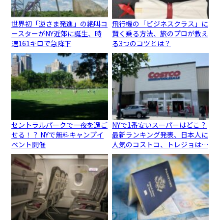
世界初「逆さま発進」の絶叫コ
飛行機の「ビジネスクラス」に
ースターがNY近郊に誕生、時
賢く乗る方法、旅のプロが教え
速161キロで急降下
る3つのコツとは？
セントラルパークで一夜を過ご
NYで1番安いスーパーはどこ？
せる！？ NYで無料キャンプイ
最新ランキング発表、日本人に
ベント開催
人気のコストコ、トレジョは…