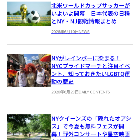
北米ワールドカップサッカーが
いよいよ開幕｜日本代表の日程
とNY・NJ観戦情報まとめ
2026年6月10日
NEWS
NYがレインボーに染まる！
NYCプライドマーチと注目イベ
ント、知っておきたいLGBTQ運
動の歴史
2026年6月23日
DAILY CONTENTS
NYクイーンズの「隠れたオアシ
ス」で今夏も無料フェスが開
幕！野外コンサートや星空映画