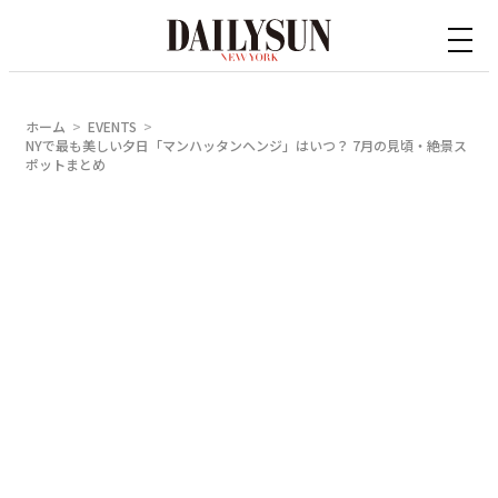
内
容
を
ス
ホーム
EVENTS
キ
NYで最も美しい夕日「マンハッタンヘンジ」はいつ？ 7月の見頃・絶景ス
ポットまとめ
ッ
プ