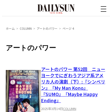
内
容
を
ス
ホーム
COLUMN
アートのパワー
ページ 4
キ
ッ
アートのパワー
プ
アートのパワー 第52回 ニュー
ヨークでにぎわうアジア系アメ
リカ人の演劇（下）:『シンベリ
ン』『My Man Kono』
『SUMO』『Maybe Happy
Ending』
2025年3月14日
COLUMN