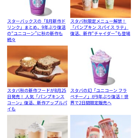
スターバックスの「8月新作ド
スタバ秋限定メニュー解禁！
リンク」まとめ、9年ぶり復活
「パンプキン スパイス ラテ」
の“ユニコーン”に秋の新作も
復活、新作“チャイダー”も登場
続々
スタバ秋の新作フードが8月25
スタバの幻「ユニコーン フラ
日発売！ 人気「パンプキンス
ペチーノ」が9年ぶり復活！世
コーン」復活、新作アップルパ
界で2日間限定販売へ
イも