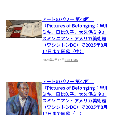
アートのパワー 第48回
『Pictures of Belonging：早川
ミキ、日比久子、大久保ミネ』
スミソニアン・アメリカ美術館
（ワシントンDC）で2025年8月
17日まで開催（中）
2025年2月14日
COLUMN
アートのパワー 第47回
『Pictures of Belonging：早川
ミキ、日比久子、大久保ミネ』
スミソニアン・アメリカ美術館
（ワシントンDC）で2025年8月
17日まで開催（上）