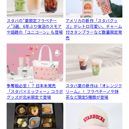
スタバの“夏限定フラペチー
アメリカの新作「スタバグッ
ノ”3選、6年ぶり復活のスモア
ズ」がレトロ可愛い、チャーム
や話題の「ユニコーン」も登場
付きタンブラーなど数量限定発
売
争奪戦必至！？ 日本未発売
スタバ夏の新作は「オレンジク
「スタバ×ミッフィー」コラボ
リーム」！ フラペチーノや抹
グッズが北米限定で登場
茶など限定5種類が登場