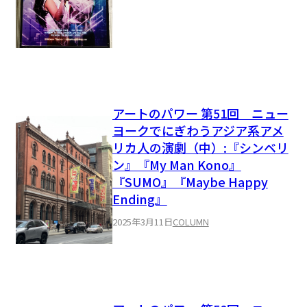
アートのパワー 第51回 ニュー
ヨークでにぎわうアジア系アメ
リカ人の演劇（中）:『シンベリ
ン』『My Man Kono』
『SUMO』『Maybe Happy
Ending』
2025年3月11日
COLUMN