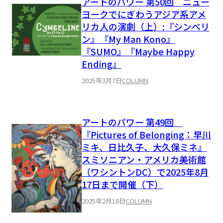
アートのパワー 第50回 ニュー
ヨークでにぎわうアジア系アメ
リカ人の演劇（上）:『シンベリ
ン』『My Man Kono』
『SUMO』『Maybe Happy
Ending』
2025年3月7日
COLUMN
アートのパワー 第49回
『Pictures of Belonging：早川
ミキ、日比久子、大久保ミネ』
スミソニアン・アメリカ美術館
（ワシントンDC）で2025年8月
17日まで開催（下）
2025年2月18日
COLUMN