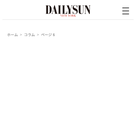
内
容
を
ス
ホーム
コラム
ページ 6
キ
ッ
プ