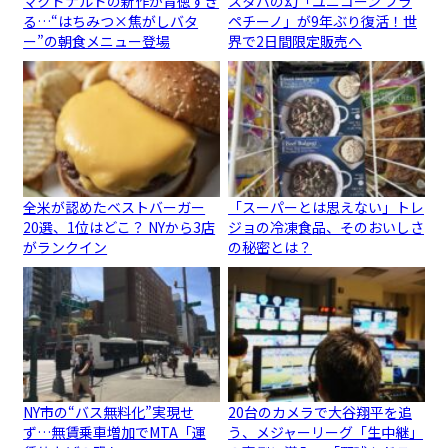
マクドナルドの新作が背徳すぎ
スタバの幻「ユニコーン フラ
る…“はちみつ×焦がしバタ
ペチーノ」が9年ぶり復活！世
ー”の朝食メニュー登場
界で2日間限定販売へ
全米が認めたベストバーガー
「スーパーとは思えない」トレ
20選、1位はどこ？ NYから3店
ジョの冷凍食品、そのおいしさ
がランクイン
の秘密とは？
NY市の“バス無料化”実現せ
20台のカメラで大谷翔平を追
ず…無賃乗車増加でMTA「運
う、メジャーリーグ「生中継」