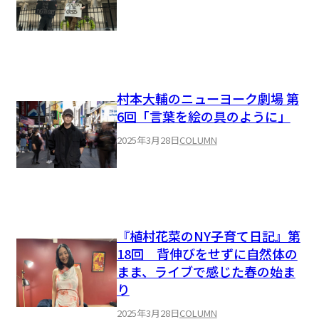
村本大輔のニューヨーク劇場 第
6回「言葉を絵の具のように」
2025年3月28日
COLUMN
『植村花菜のNY子育て日記』第
18回 背伸びをせずに自然体の
まま、ライブで感じた春の始ま
り
2025年3月28日
COLUMN