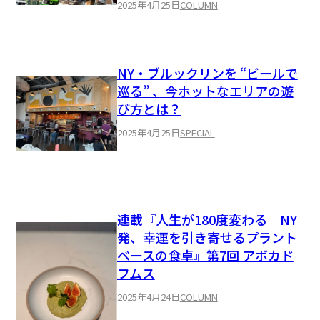
2025年4月25日
COLUMN
NY・ブルックリンを “ビールで
巡る” 、今ホットなエリアの遊
び方とは？
2025年4月25日
SPECIAL
連載『人生が180度変わる NY
発、幸運を引き寄せるプラント
ベースの食卓』第7回 アボカド
フムス
2025年4月24日
COLUMN