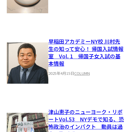
早稲田アカデミーNY校 川村先
生の知って安心！ 帰国入試情報
室 Vol. 1 帰国子女入試の基
本情報
2025年4月15日
COLUMN
津山恵子のニューヨーク・リポ
ートVol.53 NYデモで知る、恐
怖政治のインパクト 動員は過