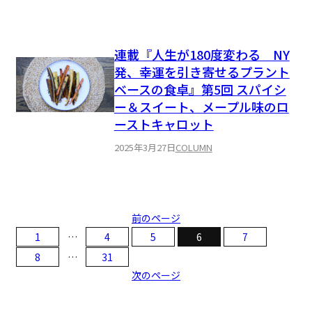
連載『人生が180度変わる NY
発、幸運を引き寄せるプラント
ベースの食卓』第5回 スパイシ
ー＆スイート、メープル味のロ
ーストキャロット
2025年3月27日
COLUMN
前のページ
1
…
4
5
6
7
8
…
31
次のページ