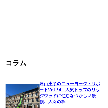
コラム
津山恵子のニューヨーク・リポ
ートVol.54 人気トップのリッ
ジウッドに住むなつかしい景
観、人々の絆