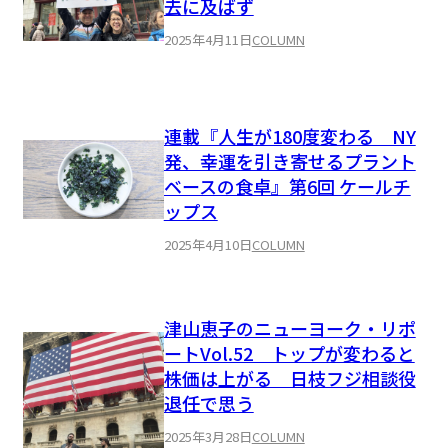
去に及ばず
2025年4月11日
COLUMN
連載『人生が180度変わる NY
発、幸運を引き寄せるプラント
ベースの食卓』第6回 ケールチ
ップス
2025年4月10日
COLUMN
津山恵子のニューヨーク・リポ
ートVol.52 トップが変わると
株価は上がる 日枝フジ相談役
退任で思う
2025年3月28日
COLUMN