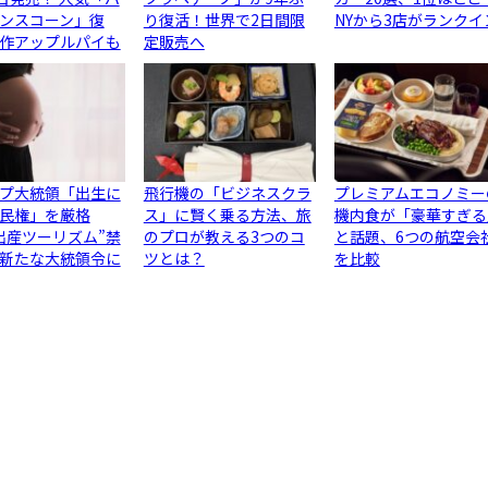
ンスコーン」復
り復活！世界で2日間限
NYから3店がランクイ
作アップルパイも
定販売へ
プ大統領「出生に
飛行機の「ビジネスクラ
プレミアムエコノミー
民権」を厳格
ス」に賢く乗る方法、旅
機内食が「豪華すぎる
出産ツーリズム”禁
のプロが教える3つのコ
と話題、6つの航空会
新たな大統領令に
ツとは？
を比較