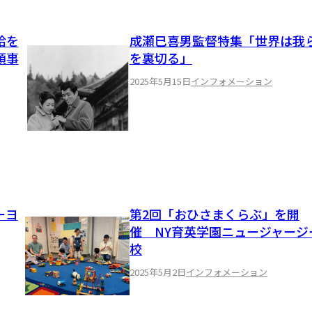
給を
成瀬巳喜男監督特集「世界は我
領事
を裏切る」
2025年5月15日
インフォメーション
ーヨ
第2回「おひさまくらぶ」を開
催 NY育英学園ニュージャージ
校
2025年5月2日
インフォメーション