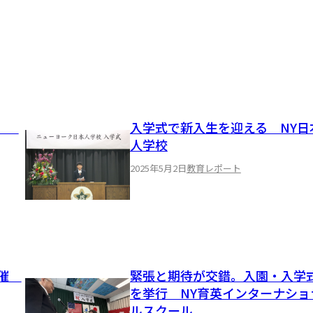
り」
入学式で新入生を迎える NY日
人学校
2025年5月2日
教育レポート
開催
緊張と期待が交錯。入園・入学
を挙行 NY育英インターナショ
ルスクール