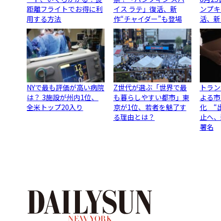
距離フライトでお得に利
イス ラテ」復活、新
ンプキ
用する方法
作“チャイダー”も登場
活、新
NYで最も評価が高い病院
Z世代が選ぶ「世界で最
トラン
は？ 3施設が州内1位、
も暮らしやすい都市」東
よる市
全米トップ20入り
京が1位、若者を魅了す
化 “
る理由とは？
止へ、
署名