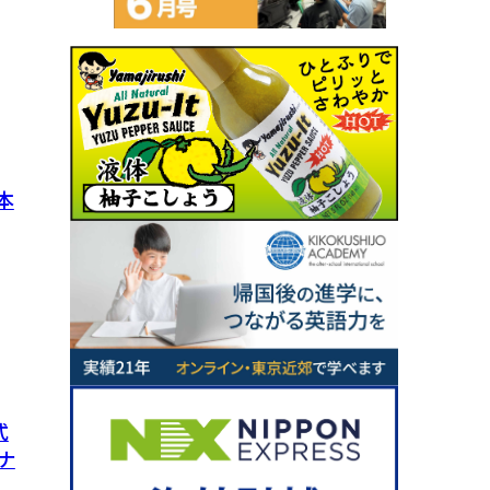
本
式
ナ