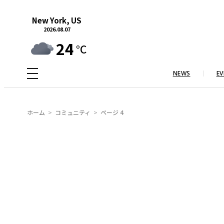
内
New York, US
容
2026.08.07
を
24
°C
ス
キ
NEWS
EV
ッ
プ
ホーム
コミュニティ
ページ 4