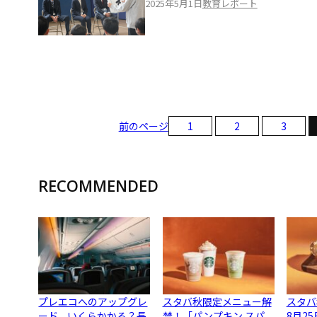
2025年5月1日
教育レポート
前のページ
1
2
3
RECOMMENDED
プレエコへのアップグレ
スタバ秋限定メニュー解
スタバ
ード、いくらかかる？長
禁！「パンプキン スパ
8月2