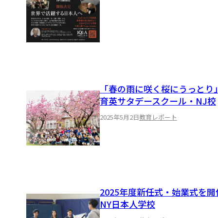
「春の雨に咲く桜にうっと
育英サタデースクール・NJ校
2025年5月2日
教育レポート
2025年度新任式・始業式を
NY日本人学校