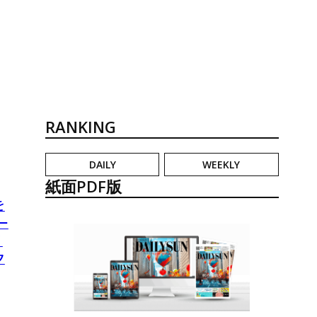
RANKING
DAILY
WEEKLY
紙面PDF版
を
ー
リ
ク