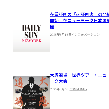
在留証明の「e-証明書」の発
開始 在ニューヨーク日本国
館
2025年5月16日
インフォメーション
大愚道場 世界ツアー・ニュ
ーク大会
2025年5月6日
COMMUNITY