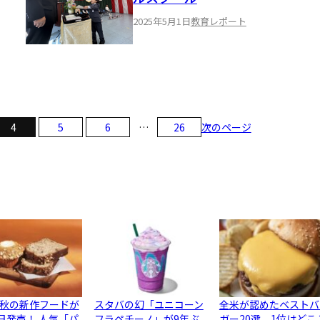
2025年5月1日
教育レポート
次のページ
4
5
6
…
26
秋の新作フードが
スタバの幻「ユニコーン
全米が認めたベストバ
5日発売！ 人気「パ
フラペチーノ」が9年ぶ
ガー20選、1位はどこ