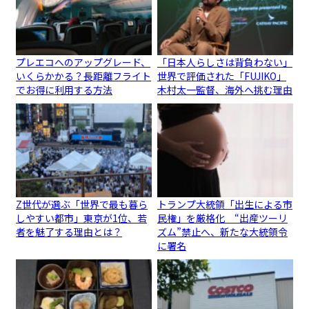
プレエコへのアップグレード、
「日本人らしさは背負わない」
いくらかかる？長距離フライト
世界で評価された「FUJIKO」
でお得に利用する方法
木村太一監督、海外へ挑む理由
Z世代が選ぶ「世界で最も暮ら
トランプ大統領「出生による市
しやすい都市」東京が1位、若
民権」を厳格化 “出産ツーリ
者を魅了する理由とは？
ズム”禁止へ、新たな大統領令
に署名