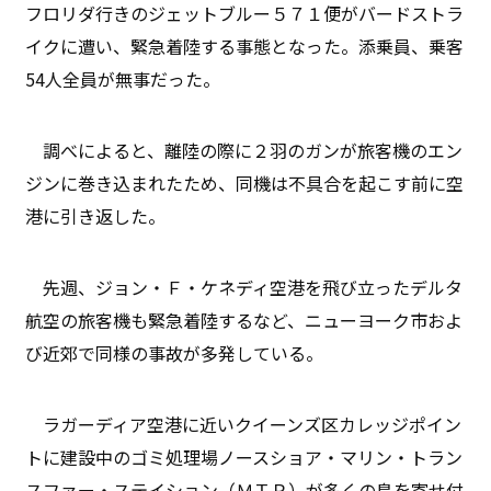
フロリダ行きのジェットブルー５７１便がバードストラ
イクに遭い、緊急着陸する事態となった。添乗員、乗客
54人全員が無事だった。
調べによると、離陸の際に２羽のガンが旅客機のエン
ジンに巻き込まれたため、同機は不具合を起こす前に空
港に引き返した。
先週、ジョン・Ｆ・ケネディ空港を飛び立ったデルタ
航空の旅客機も緊急着陸するなど、ニューヨーク市およ
び近郊で同様の事故が多発している。
ラガーディア空港に近いクイーンズ区カレッジポイン
トに建設中のゴミ処理場ノースショア・マリン・トラン
スファー・ステイション（ＭＴＲ）が多くの鳥を寄せ付