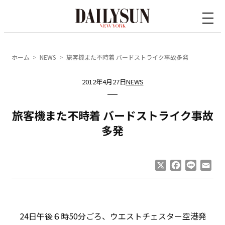
内
容
を
ス
ホーム
NEWS
旅客機また不時着 バードストライク事故多発
キ
ッ
2012年4月27日
NEWS
プ
旅客機また不時着 バードストライク事故
多発
X
Facebook
Line
Ema
24日午後６時50分ごろ、ウエストチェスター空港発