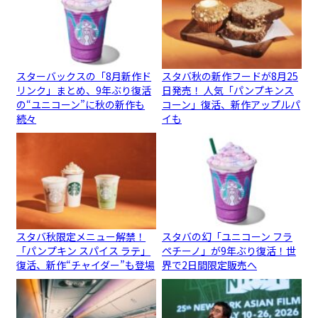
スターバックスの「8月新作ド
スタバ秋の新作フードが8月25
リンク」まとめ、9年ぶり復活
日発売！ 人気「パンプキンス
の“ユニコーン”に秋の新作も
コーン」復活、新作アップルパ
続々
イも
スタバ秋限定メニュー解禁！
スタバの幻「ユニコーン フラ
「パンプキン スパイス ラテ」
ペチーノ」が9年ぶり復活！世
復活、新作“チャイダー”も登場
界で2日間限定販売へ