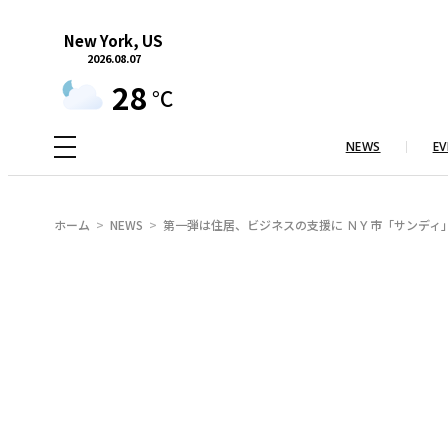
内
New York, US
容
2026.08.07
を
28
°C
ス
キ
NEWS
EV
ッ
プ
ホーム
NEWS
第一弾は住居、ビジネスの支援に ＮＹ市「サンディ