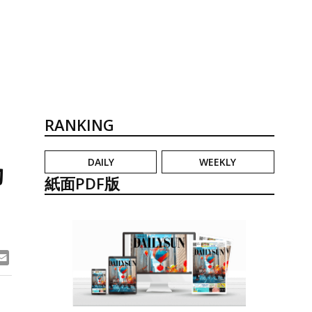
RANKING
DAILY
WEEKLY
助
紙面PDF版
ook
ne
Email