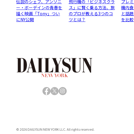
伝説のシェフ、アンソニ
飛行機の「ビジネスクラ
プレミ
ー・ボーデインの青春を
ス」に賢く乗る方法、旅
機内食
描く映画「Tony」つい
のプロが教える3つのコ
と話題
にNY公開
ツとは？
を比較
Facebook
X
Instagram
© 2026 DAILYSUN NEW YORK LLC. All rights reserved.