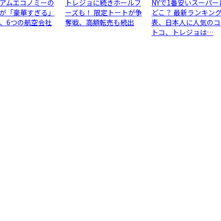
アムエコノミーの
トレジョに続きホールフ
NYで1番安いスーパー
が「豪華すぎる」
ーズも！ 限定トートが争
どこ？ 最新ランキン
、6つの航空会社
奪戦、高額転売も続出
表、日本人に人気のコ
トコ、トレジョは…