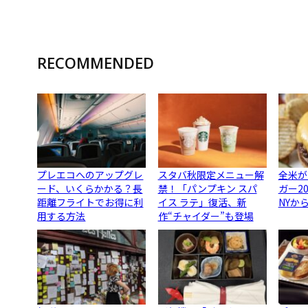
RECOMMENDED
プレエコへのアップグレ
スタバ秋限定メニュー解
全米が
ード、いくらかかる？長
禁！「パンプキン スパ
ガー2
距離フライトでお得に利
イス ラテ」復活、新
NYか
用する方法
作“チャイダー”も登場