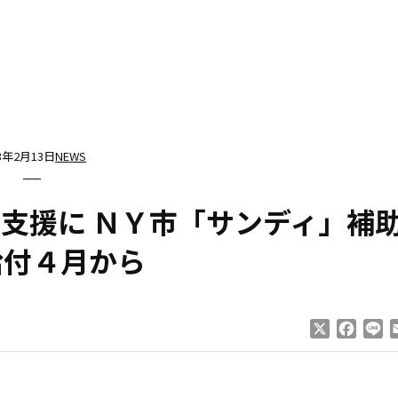
13年2月13日
NEWS
支援に ＮＹ市「サンディ」補
給付４月から
X
Faceb
Li