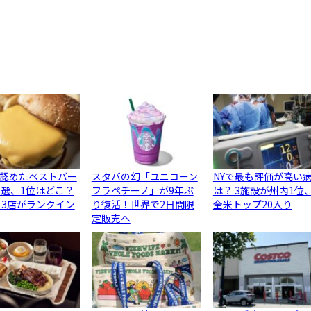
認めたベストバー
スタバの幻「ユニコーン
NYで最も評価が高い
0選、1位はどこ？
フラペチーノ」が9年ぶ
は？ 3施設が州内1位
ら3店がランクイン
り復活！世界で2日間限
全米トップ20入り
定販売へ