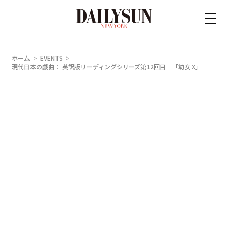
内
容
を
ス
ホーム
EVENTS
キ
現代日本の戯曲： 英訳版リーディングシリーズ第12回目 「幼女 X」
ッ
プ