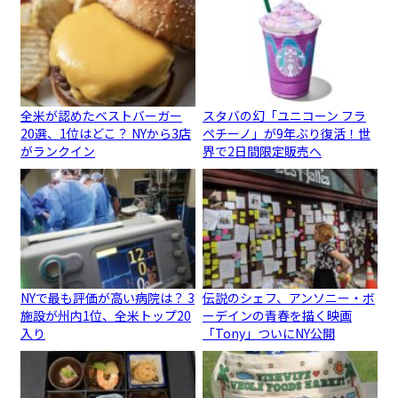
全米が認めたベストバーガー
スタバの幻「ユニコーン フラ
20選、1位はどこ？ NYから3店
ペチーノ」が9年ぶり復活！世
がランクイン
界で2日間限定販売へ
NYで最も評価が高い病院は？ 3
伝説のシェフ、アンソニー・ボ
施設が州内1位、全米トップ20
ーデインの青春を描く映画
入り
「Tony」ついにNY公開