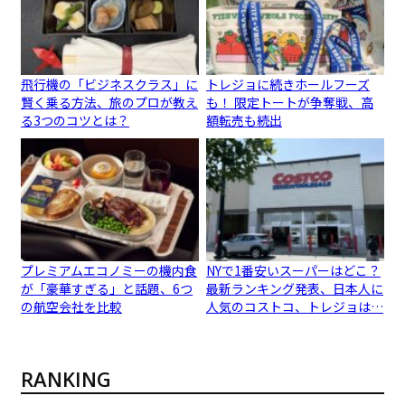
飛行機の「ビジネスクラス」に
トレジョに続きホールフーズ
賢く乗る方法、旅のプロが教え
も！ 限定トートが争奪戦、高
る3つのコツとは？
額転売も続出
プレミアムエコノミーの機内食
NYで1番安いスーパーはどこ？
が「豪華すぎる」と話題、6つ
最新ランキング発表、日本人に
の航空会社を比較
人気のコストコ、トレジョは…
RANKING