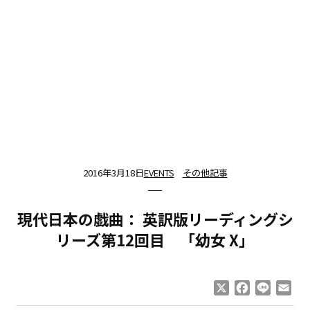
2016年3月18日
EVENTS
その他記事
現代日本の戯曲： 英訳版リーディングシ
リーズ第12回目 「幼女 X」
X
Facebook
Line
Ema