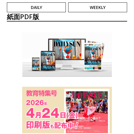
DAILY
WEEKLY
紙面PDF版