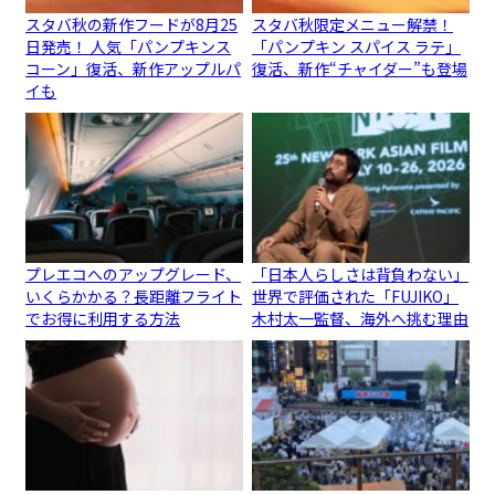
スタバ秋の新作フードが8月25
スタバ秋限定メニュー解禁！
日発売！ 人気「パンプキンス
「パンプキン スパイス ラテ」
コーン」復活、新作アップルパ
復活、新作“チャイダー”も登場
イも
プレエコへのアップグレード、
「日本人らしさは背負わない」
いくらかかる？長距離フライト
世界で評価された「FUJIKO」
でお得に利用する方法
木村太一監督、海外へ挑む理由