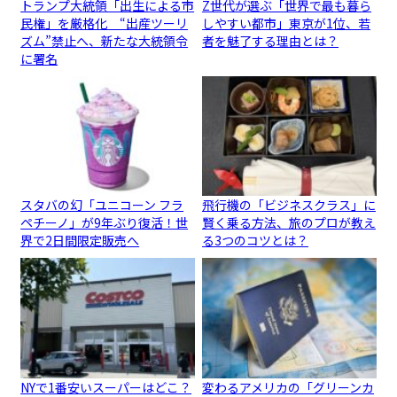
トランプ大統領「出生による市
Z世代が選ぶ「世界で最も暮ら
民権」を厳格化 “出産ツーリ
しやすい都市」東京が1位、若
ズム”禁止へ、新たな大統領令
者を魅了する理由とは？
に署名
スタバの幻「ユニコーン フラ
飛行機の「ビジネスクラス」に
ペチーノ」が9年ぶり復活！世
賢く乗る方法、旅のプロが教え
界で2日間限定販売へ
る3つのコツとは？
NYで1番安いスーパーはどこ？
変わるアメリカの「グリーンカ