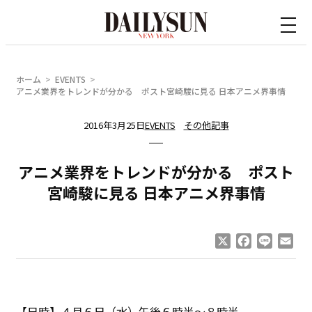
内
容
を
ス
ホーム
EVENTS
キ
アニメ業界をトレンドが分かる ポスト宮崎駿に見る 日本アニメ界事情
ッ
2016年3月25日
EVENTS
その他記事
プ
アニメ業界をトレンドが分かる ポスト
宮崎駿に見る 日本アニメ界事情
X
Facebook
Line
Ema
【日時】４月６日（水）午後６時半～８時半