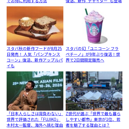
でお得に利用する方法
復活、新作“チャイダー”も登場
スタバ秋の新作フードが8月25
スタバの幻「ユニコーン フラ
日発売！ 人気「パンプキンス
ペチーノ」が9年ぶり復活！世
コーン」復活、新作アップルパ
界で2日間限定販売へ
イも
「日本人らしさは背負わない」
Z世代が選ぶ「世界で最も暮ら
世界で評価された「FUJIKO」
しやすい都市」東京が1位、若
木村太一監督、海外へ挑む理由
者を魅了する理由とは？