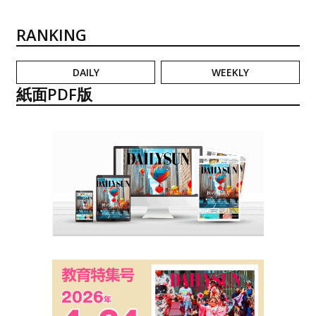
RANKING
DAILY
WEEKLY
紙面PDF版