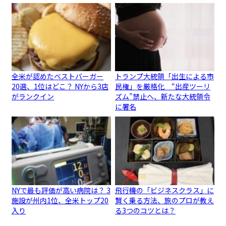
全米が認めたベストバーガー
トランプ大統領「出生による市
20選、1位はどこ？ NYから3店
民権」を厳格化 “出産ツーリ
がランクイン
ズム”禁止へ、新たな大統領令
に署名
NYで最も評価が高い病院は？ 3
飛行機の「ビジネスクラス」に
施設が州内1位、全米トップ20
賢く乗る方法、旅のプロが教え
入り
る3つのコツとは？