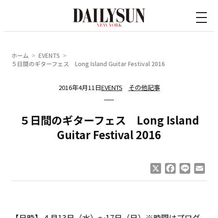
内
容
を
ス
ホーム
EVENTS
キ
５日間のギターフェス Long Island Guitar Festival 2016
ッ
2016年4月11日
EVENTS
その他記事
プ
５日間のギターフェス Long Island
Guitar Festival 2016
X
Facebook
Line
Ema
【日時】４月13日（水）～17日（日）※時間はプログ