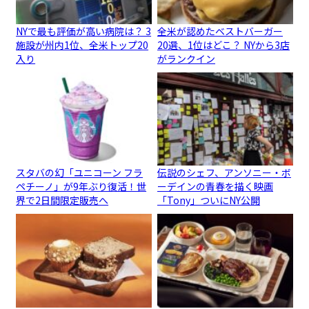
NYで最も評価が高い病院は？ 3
全米が認めたベストバーガー
施設が州内1位、全米トップ20
20選、1位はどこ？ NYから3店
入り
がランクイン
スタバの幻「ユニコーン フラ
伝説のシェフ、アンソニー・ボ
ペチーノ」が9年ぶり復活！世
ーデインの青春を描く映画
界で2日間限定販売へ
「Tony」ついにNY公開