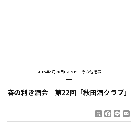
2016年5月20日
EVENTS
その他記事
春の利き酒会 第22回「秋田酒クラブ」
X
Facebook
Line
Ema