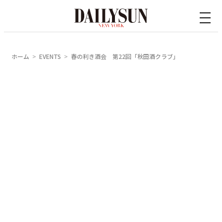
内
容
を
ス
ホーム
EVENTS
春の利き酒会 第22回「秋田酒クラブ」
キ
ッ
プ