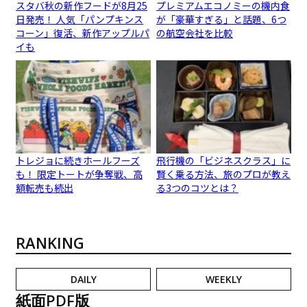
スタバ秋の新作フードが8月25
プレミアムエコノミーの機内食
日発売！ 人気「パンプキンス
が「豪華すぎる」と話題、6つ
コーン」復活、新作アップルパ
の航空会社を比較
イも
トレジョに続きホールフーズ
飛行機の「ビジネスクラス」に
も！ 限定トートが争奪戦、高
賢く乗る方法、旅のプロが教え
額転売も続出
る3つのコツとは？
RANKING
DAILY
WEEKLY
紙面PDF版