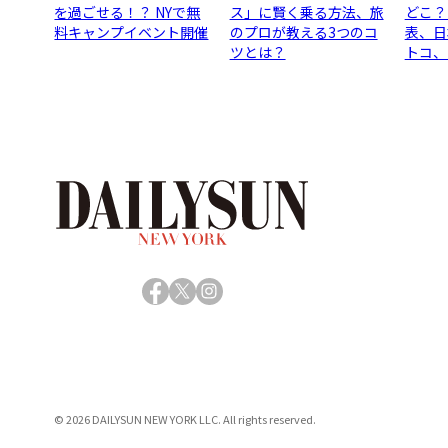
を過ごせる！？ NYで無
ス」に賢く乗る方法、旅
どこ？
料キャンプイベント開催
のプロが教える3つのコ
表、日
ツとは？
トコ、
Facebook
X
Instagram
© 2026 DAILYSUN NEW YORK LLC. All rights reserved.