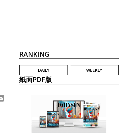
RANKING
DAILY
WEEKLY
紙面PDF版
ook
ne
Email