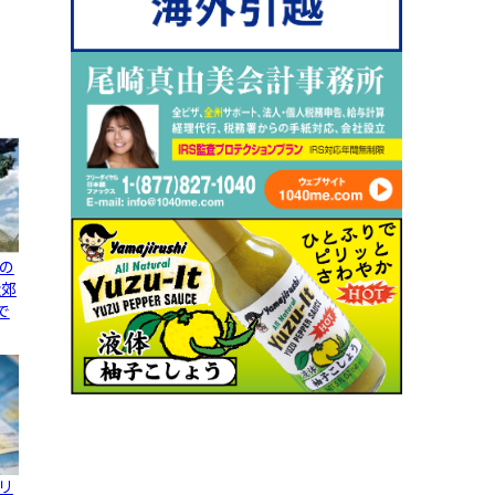
の
近郊
で
リ