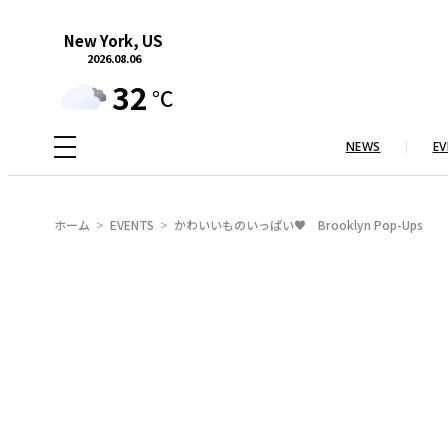
内
New York, US
容
2026.08.06
を
32
°C
ス
キ
NEWS
EV
ッ
プ
ホーム
EVENTS
かわいいものいっぱい♥ Brooklyn Pop-Ups