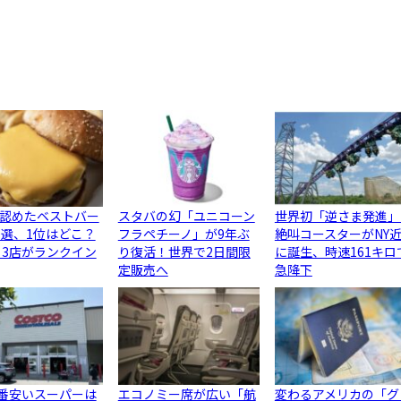
認めたベストバー
スタバの幻「ユニコーン
世界初「逆さま発進」
0選、1位はどこ？
フラペチーノ」が9年ぶ
絶叫コースターがNY
ら3店がランクイン
り復活！世界で2日間限
に誕生、時速161キロ
定販売へ
急降下
1番安いスーパーは
エコノミー席が広い「航
変わるアメリカの「グ