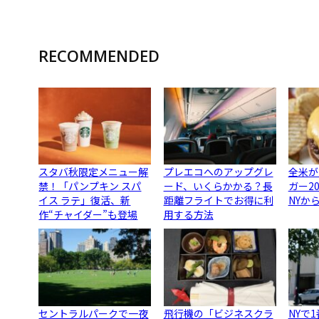
RECOMMENDED
スタバ秋限定メニュー解
プレエコへのアップグレ
全米が
禁！「パンプキン スパ
ード、いくらかかる？長
ガー2
イス ラテ」復活、新
距離フライトでお得に利
NYか
作“チャイダー”も登場
用する方法
セントラルパークで一夜
飛行機の「ビジネスクラ
NYで