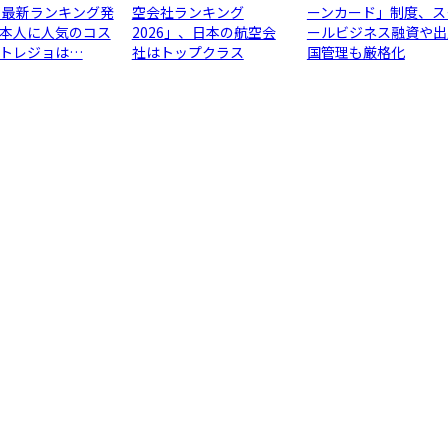
 最新ランキング発
空会社ランキング
ーンカード」制度、ス
本人に人気のコス
2026」、日本の航空会
ールビジネス融資や出
トレジョは…
社はトップクラス
国管理も厳格化