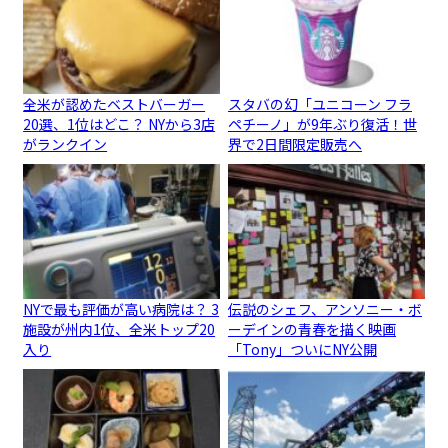
全米が認めたベストバーガー
スタバの幻「ユニコーン フラ
20選、1位はどこ？ NYから3店
ペチーノ」が9年ぶり復活！世
がランクイン
界で2日間限定販売へ
NYで最も評価が高い病院は？ 3
伝説のシェフ、アンソニー・ボ
施設が州内1位、全米トップ20
ーデインの青春を描く映画
入り
「Tony」ついにNY公開