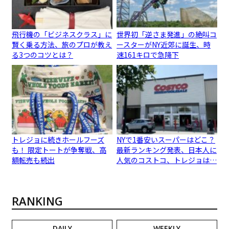
飛行機の「ビジネスクラス」に
世界初「逆さま発進」の絶叫コ
賢く乗る方法、旅のプロが教え
ースターがNY近郊に誕生、時
る3つのコツとは？
速161キロで急降下
トレジョに続きホールフーズ
NYで1番安いスーパーはどこ？
も！ 限定トートが争奪戦、高
最新ランキング発表、日本人に
額転売も続出
人気のコストコ、トレジョは…
RANKING
DAILY
WEEKLY