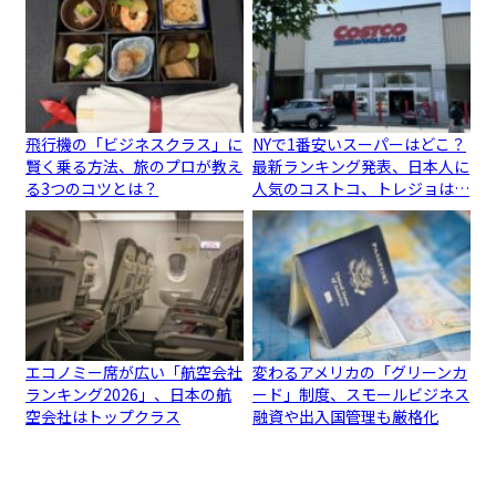
飛行機の「ビジネスクラス」に
NYで1番安いスーパーはどこ？
賢く乗る方法、旅のプロが教え
最新ランキング発表、日本人に
る3つのコツとは？
人気のコストコ、トレジョは…
エコノミー席が広い「航空会社
変わるアメリカの「グリーンカ
ランキング2026」、日本の航
ード」制度、スモールビジネス
空会社はトップクラス
融資や出入国管理も厳格化