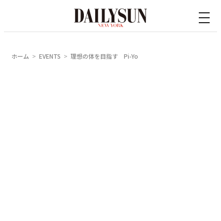
内
容
を
ス
ホーム
EVENTS
理想の体を目指す Pi-Yo
キ
ッ
プ