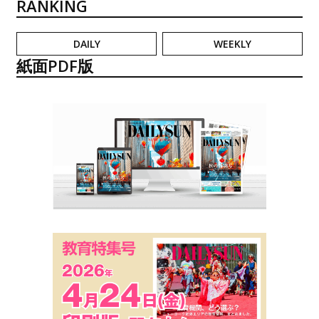
RANKING
DAILY
WEEKLY
紙面PDF版