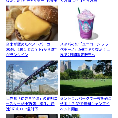
復活、新作“チャイダー”も登場
でお得に利用する方法
全米が認めたベストバーガー
スタバの幻「ユニコーン フラ
20選、1位はどこ？ NYから3店
ペチーノ」が9年ぶり復活！世
がランクイン
界で2日間限定販売へ
世界初「逆さま発進」の絶叫コ
セントラルパークで一夜を過ご
ースターがNY近郊に誕生、時
せる！？ NYで無料キャンプイ
速161キロで急降下
ベント開催