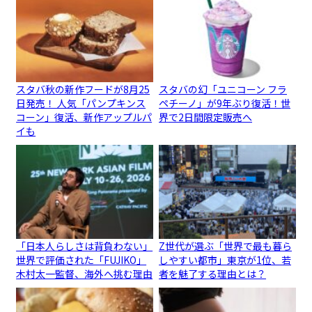
スタバ秋の新作フードが8月25
スタバの幻「ユニコーン フラ
日発売！ 人気「パンプキンス
ペチーノ」が9年ぶり復活！世
コーン」復活、新作アップルパ
界で2日間限定販売へ
イも
「日本人らしさは背負わない」
Z世代が選ぶ「世界で最も暮ら
世界で評価された「FUJIKO」
しやすい都市」東京が1位、若
木村太一監督、海外へ挑む理由
者を魅了する理由とは？