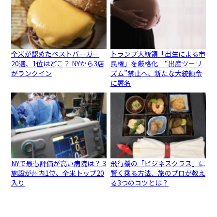
全米が認めたベストバーガー
トランプ大統領「出生による市
20選、1位はどこ？ NYから3店
民権」を厳格化 “出産ツーリ
がランクイン
ズム”禁止へ、新たな大統領令
に署名
NYで最も評価が高い病院は？ 3
飛行機の「ビジネスクラス」に
施設が州内1位、全米トップ20
賢く乗る方法、旅のプロが教え
入り
る3つのコツとは？