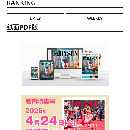
RANKING
DAILY
WEEKLY
紙面PDF版