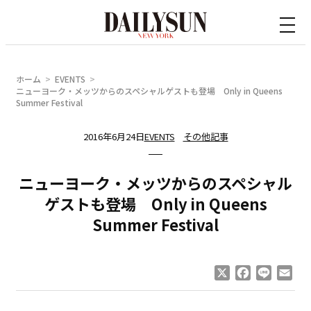
内
容
を
ス
ホーム
EVENTS
キ
ニューヨーク・メッツからのスペシャルゲストも登場 Only in Queens
Summer Festival
ッ
プ
2016年6月24日
EVENTS
その他記事
ニューヨーク・メッツからのスペシャル
ゲストも登場 Only in Queens
Summer Festival
X
Facebook
Line
Ema