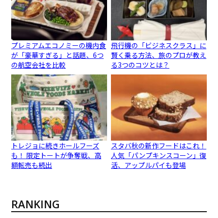
プレミアムエコノミーの機内食
飛行機の「ビジネスクラス」に
が「豪華すぎる」と話題、6つ
賢く乗る方法、旅のプロが教え
の航空会社を比較
る3つのコツとは？
トレジョに続きホールフーズ
スタバ秋の新作フードはこれ！
も！ 限定トートが争奪戦、高
人気「パンプキンスコーン」復
額転売も続出
活、アップルパイも登場
RANKING