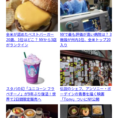
全米が認めたベストバーガー
NYで最も評価が高い病院は？ 3
20選、1位はどこ？ NYから3店
施設が州内1位、全米トップ20
がランクイン
入り
スタバの幻「ユニコーン フラ
伝説のシェフ、アンソニー・ボ
ペチーノ」が9年ぶり復活！世
ーデインの青春を描く映画
界で2日間限定販売へ
「Tony」ついにNY公開