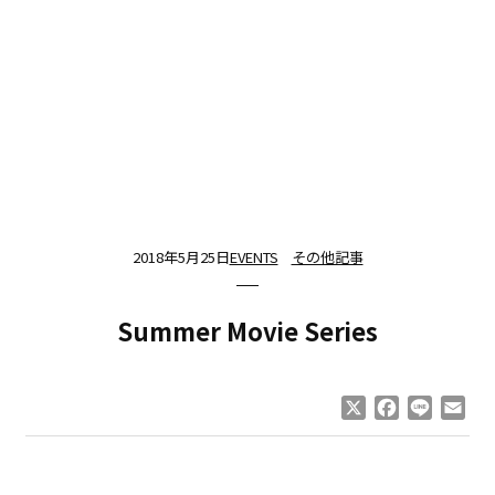
2018年5月25日
EVENTS
その他記事
Summer Movie Series
X
Facebook
Line
Ema