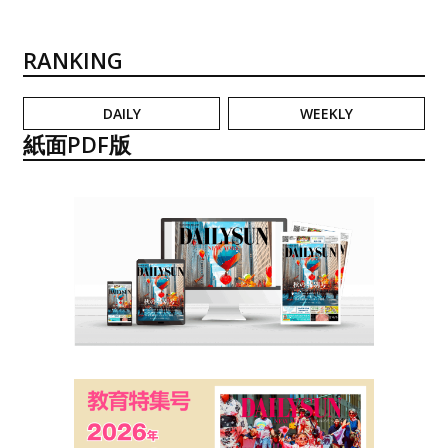
RANKING
DAILY
WEEKLY
紙面PDF版