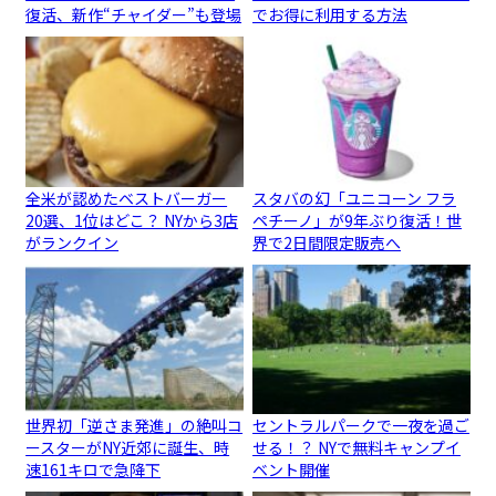
復活、新作“チャイダー”も登場
でお得に利用する方法
全米が認めたベストバーガー
スタバの幻「ユニコーン フラ
20選、1位はどこ？ NYから3店
ペチーノ」が9年ぶり復活！世
がランクイン
界で2日間限定販売へ
世界初「逆さま発進」の絶叫コ
セントラルパークで一夜を過ご
ースターがNY近郊に誕生、時
せる！？ NYで無料キャンプイ
速161キロで急降下
ベント開催