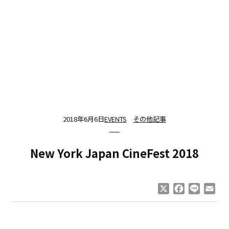
2018年6月6日
EVENTS
その他記事
New York Japan CineFest 2018
X
Facebook
Line
Ema