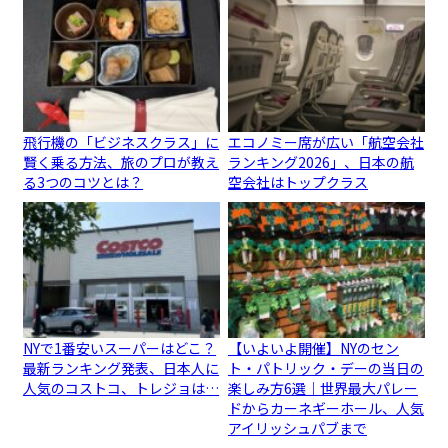
飛行機の「ビジネスクラス」に
エコノミー席が広い「航空会社
賢く乗る方法、旅のプロが教え
ランキング2026」、日本の航
る3つのコツとは？
空会社はトップクラス
NYで1番安いスーパーはどこ？
【いよいよ開催】NYのセン
最新ランキング発表、日本人に
ト・パトリック・デーの当日の
人気のコストコ、トレジョは…
楽しみ方6選｜世界最大パレー
ドからカーネギーホール、人気
アイリッシュパブまで