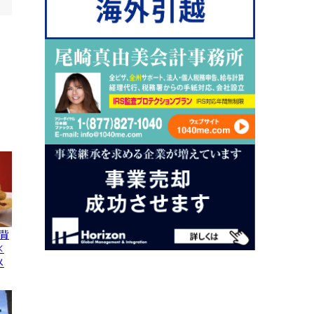
背
×
メ