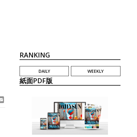
RANKING
DAILY
WEEKLY
紙面PDF版
ook
ne
Email