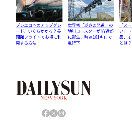
プレエコへのアップグレ
世界初「逆さま発進」の
「スー
ード、いくらかかる？長
絶叫コースターがNY近郊
い」ト
距離フライトでお得に利
に誕生、時速161キロで
品、そ
用する方法
急降下
とは？
Facebook
X
Instagram