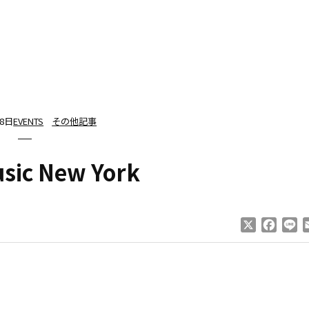
18日
EVENTS
その他記事
sic New York
X
Faceb
Li