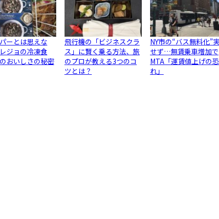
パーとは思えな
飛行機の「ビジネスクラ
NY市の“バス無料化”
レジョの冷凍食
ス」に賢く乗る方法、旅
せず…無賃乗車増加で
のおいしさの秘密
のプロが教える3つのコ
MTA「運賃値上げの恐
ツとは？
れ」