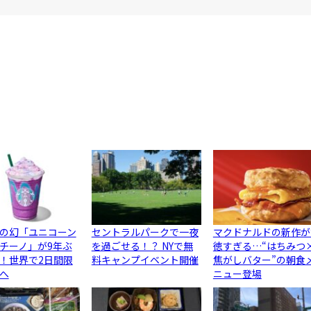
の幻「ユニコーン
セントラルパークで一夜
マクドナルドの新作が
チーノ」が9年ぶ
を過ごせる！？ NYで無
徳すぎる…“はちみつ
！世界で2日間限
料キャンプイベント開催
焦がしバター”の朝食
へ
ニュー登場