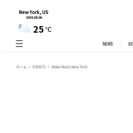
内
New York, US
容
2026.08.06
を
25
°C
ス
キ
NEWS
EV
ッ
プ
ホーム
EVENTS
Make Music New York