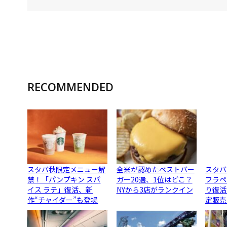
RECOMMENDED
スタバ秋限定メニュー解
全米が認めたベストバー
スタバ
禁！「パンプキン スパ
ガー20選、1位はどこ？
フラペ
イス ラテ」復活、新
NYから3店がランクイン
り復活
作“チャイダー”も登場
定販売