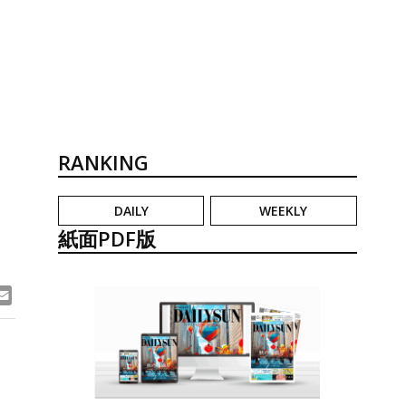
RANKING
DAILY
WEEKLY
紙面PDF版
ook
ne
Email