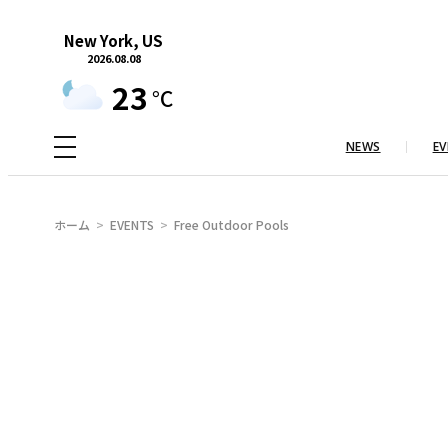
内
New York, US
容
2026.08.08
を
23
°C
ス
キ
NEWS
EV
ッ
プ
ホーム
EVENTS
Free Outdoor Pools