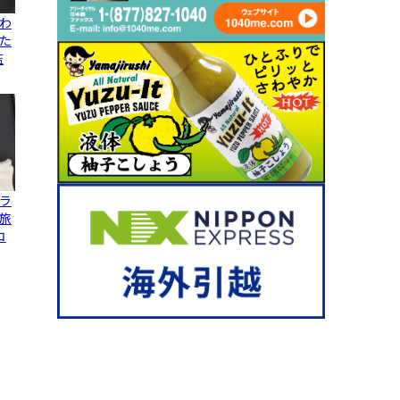
わ
た
監
ラ
旅
コ