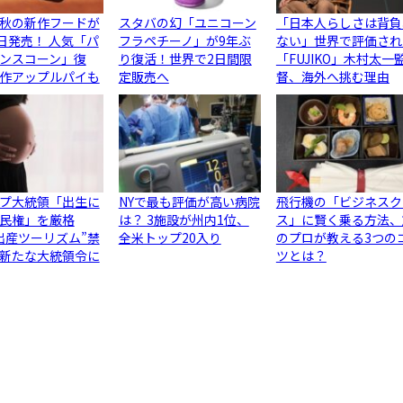
秋の新作フードが
スタバの幻「ユニコーン
「日本人らしさは背負
5日発売！ 人気「パ
フラペチーノ」が9年ぶ
ない」世界で評価され
ンスコーン」復
り復活！世界で2日間限
「FUJIKO」木村太一
作アップルパイも
定販売へ
督、海外へ挑む理由
プ大統領「出生に
NYで最も評価が高い病院
飛行機の「ビジネスク
民権」を厳格
は？ 3施設が州内1位、
ス」に賢く乗る方法、
出産ツーリズム”禁
全米トップ20入り
のプロが教える3つの
新たな大統領令に
ツとは？