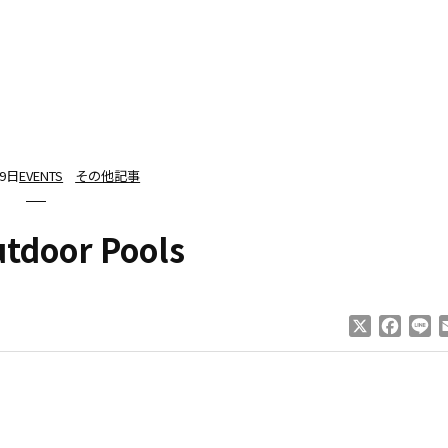
19日
EVENTS
その他記事
utdoor Pools
X
Faceb
Li