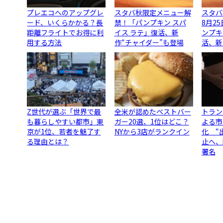
プレエコへのアップグレ
スタバ秋限定メニュー解
スタバ
ード、いくらかかる？長
禁！「パンプキン スパ
8月2
距離フライトでお得に利
イス ラテ」復活、新
ンプキ
用する方法
作“チャイダー”も登場
活、新
Z世代が選ぶ「世界で最
全米が認めたベストバー
トラン
も暮らしやすい都市」東
ガー20選、1位はどこ？
よる市
京が1位、若者を魅了す
NYから3店がランクイン
化 “
る理由とは？
止へ、
署名