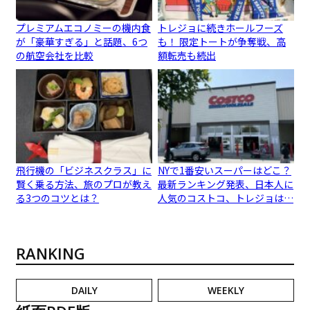
プレミアムエコノミーの機内食
トレジョに続きホールフーズ
が「豪華すぎる」と話題、6つ
も！ 限定トートが争奪戦、高
の航空会社を比較
額転売も続出
飛行機の「ビジネスクラス」に
NYで1番安いスーパーはどこ？
賢く乗る方法、旅のプロが教え
最新ランキング発表、日本人に
る3つのコツとは？
人気のコストコ、トレジョは…
RANKING
DAILY
WEEKLY