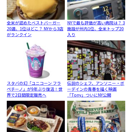
全米が認めたベストバーガー
NYで最も評価が高い病院は？ 3
20選、1位はどこ？ NYから3店
施設が州内1位、全米トップ20
がランクイン
入り
スタバの幻「ユニコーン フラ
伝説のシェフ、アンソニー・ボ
ペチーノ」が9年ぶり復活！世
ーデインの青春を描く映画
界で2日間限定販売へ
「Tony」ついにNY公開