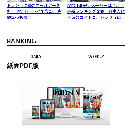
トレジョに続きホールフーズ
NYで1番安いスーパーはどこ？
も！ 限定トートが争奪戦、高
最新ランキング発表、日本人に
額転売も続出
人気のコストコ、トレジョは…
RANKING
DAILY
WEEKLY
紙面PDF版