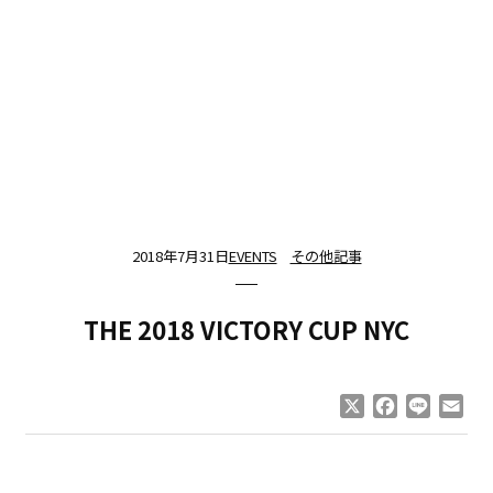
2018年7月31日
EVENTS
その他記事
THE 2018 VICTORY CUP NYC
X
Facebook
Line
Ema