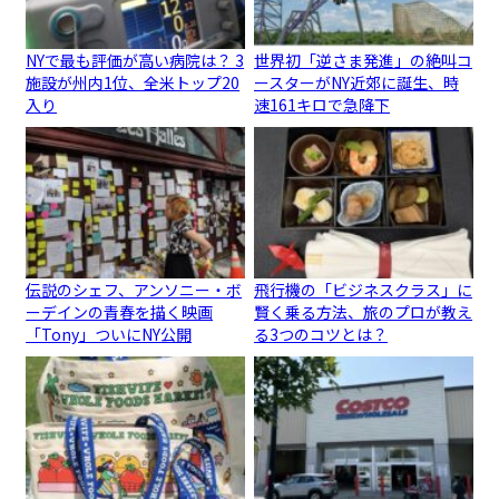
NYで最も評価が高い病院は？ 3
世界初「逆さま発進」の絶叫コ
施設が州内1位、全米トップ20
ースターがNY近郊に誕生、時
入り
速161キロで急降下
伝説のシェフ、アンソニー・ボ
飛行機の「ビジネスクラス」に
ーデインの青春を描く映画
賢く乗る方法、旅のプロが教え
「Tony」ついにNY公開
る3つのコツとは？