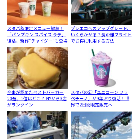
スタバ秋限定メニュー解禁！
プレエコへのアップグレード、
「パンプキン スパイス ラテ」
いくらかかる？長距離フライト
復活、新作“チャイダー”も登場
でお得に利用する方法
全米が認めたベストバーガー
スタバの幻「ユニコーン フラ
20選、1位はどこ？ NYから3店
ペチーノ」が9年ぶり復活！世
がランクイン
界で2日間限定販売へ