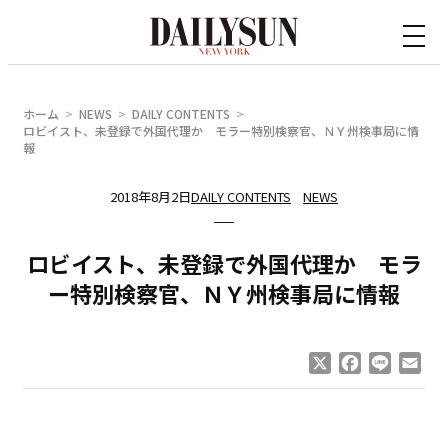
内
容
を
ス
ホーム
NEWS
DAILY CONTENTS
キ
ロビイスト、未登録で外国代理か モラー特別検察官、ＮＹ州検事局に情
報
ッ
プ
2018年8月2日
DAILY CONTENTS
NEWS
ロビイスト、未登録で外国代理か モラ
ー特別検察官、ＮＹ州検事局に情報
X
Facebook
Line
Ema