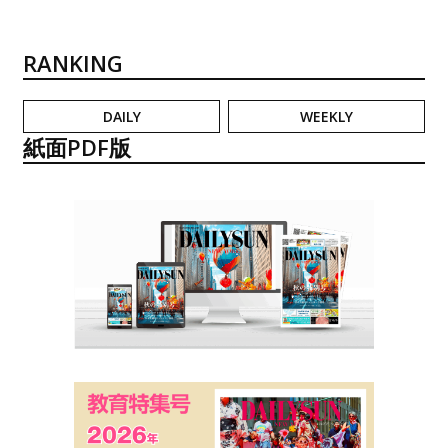
RANKING
DAILY
WEEKLY
紙面PDF版