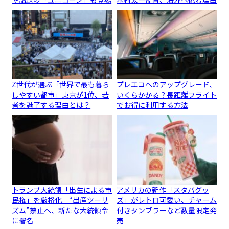
Z世代が選ぶ「世界で最も暮ら
プレエコへのアップグレード、
しやすい都市」東京が1位、若
いくらかかる？長距離フライト
者を魅了する理由とは？
でお得に利用する方法
トランプ大統領「出生による市
アメリカの新作「スタバグッ
民権」を厳格化 “出産ツーリ
ズ」がレトロ可愛い、チャーム
ズム”禁止へ、新たな大統領令
付きタンブラーなど数量限定発
に署名
売