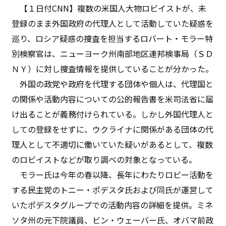
【１日付CNN】複数の米国人大物ロビイストが、未
登録のまま外国政府の代理人として活動していた疑惑を
巡り、ロシア疑惑の捜査を担当するロバート・モラー特
別検察官は、ニューヨーク州南部地区連邦検事局（ＳＤ
ＮＹ）に対し捜査情報を提供していることが分かった。
外国の政党や政府を代理する団体や個人は、代理国と
の関係や活動内容についての公的報告書を米司法省に届
け出ることが義務付けられている。しかし外国代理人と
しての登録をせずに、ウクライナに関係がある団体の代
理人として不適切に働いていた疑いがあるとして、複数
のロビイストなどが取り調べの対象となっている。
モラー氏は今年の春以降、長年にわたりロビー活動を
する民主党のトニー・ポデスタ氏および同氏が運営して
いたポデスタグループでの活動内容の詳細を提供。ミネ
ソタ州の元下院議員、ビン・ウェーバー氏、オバマ前政