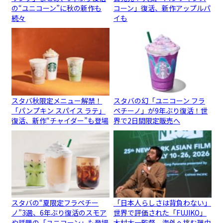
の“ユニコーン”に秋の新作も
コーン」復活、新作アップルパ
続々
イも
スタバ秋限定メニュー解禁！
スタバの幻「ユニコーン フラ
「パンプキン スパイス ラテ」
ペチーノ」が9年ぶり復活！世
復活、新作“チャイダー”も登場
界で2日間限定販売へ
スタバの“夏限定フラペチー
「日本人らしさは背負わない」
ノ”3選、6年ぶり復活のスモア
世界で評価された「FUJIKO」
や話題の「ユニコーン」も登場
木村太一監督、海外へ挑む理由