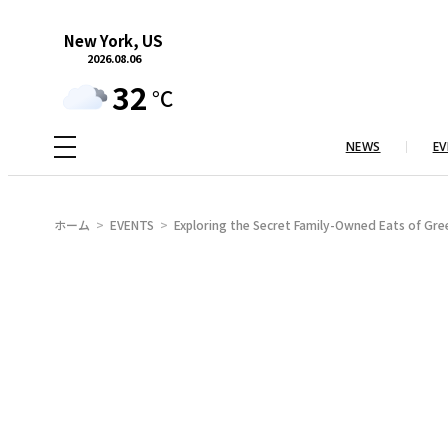
内
New York, US
容
2026.08.06
を
32
°C
ス
キ
NEWS
EV
ッ
プ
ホーム
EVENTS
Exploring the Secret Family-Owned Eats of Gre