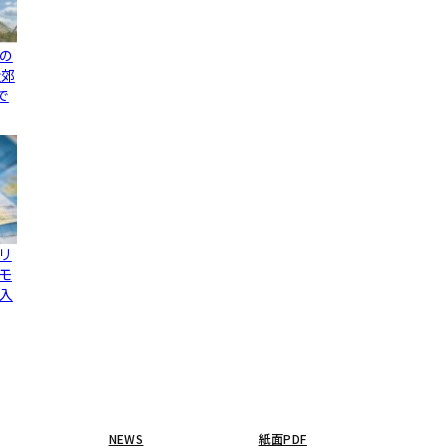
の
近郊
で
リ
モ
入
NEWS
紙面PDF