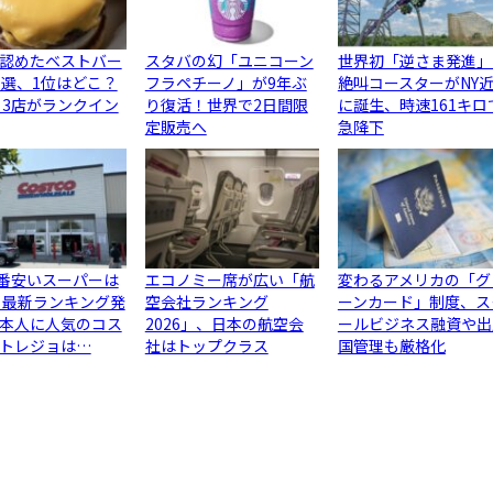
認めたベストバー
スタバの幻「ユニコーン
世界初「逆さま発進」
0選、1位はどこ？
フラペチーノ」が9年ぶ
絶叫コースターがNY
ら3店がランクイン
り復活！世界で2日間限
に誕生、時速161キロ
定販売へ
急降下
1番安いスーパーは
エコノミー席が広い「航
変わるアメリカの「グ
 最新ランキング発
空会社ランキング
ーンカード」制度、ス
本人に人気のコス
2026」、日本の航空会
ールビジネス融資や出
トレジョは…
社はトップクラス
国管理も厳格化