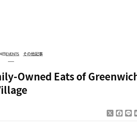
24日
EVENTS
その他記事
mily-Owned Eats of Greenwic
illage
X
Faceb
Li