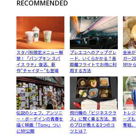
RECOMMENDED
スタバ秋限定メニュー解
プレエコへのアップグレ
全米が
禁！「パンプキン スパ
ード、いくらかかる？長
ガー2
イス ラテ」復活、新
距離フライトでお得に利
NYか
作“チャイダー”も登場
用する方法
伝説のシェフ、アンソニ
飛行機の「ビジネスクラ
トレジ
ー・ボーデインの青春を
ス」に賢く乗る方法、旅
ーズも
描く映画「Tony」つい
のプロが教える3つのコ
奪戦、
にNY公開
ツとは？