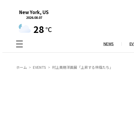
内
New York, US
容
2026.08.07
を
28
°C
ス
キ
NEWS
EV
ッ
プ
ホーム
EVENTS
村上美穂洋画展「上昇する林檎たち」