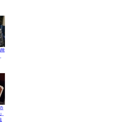
病院
、
の
」
社