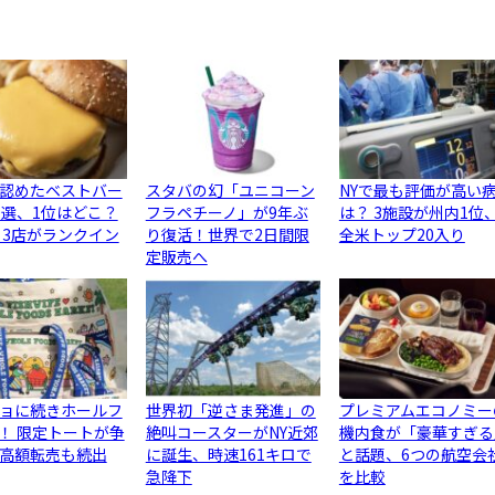
認めたベストバー
スタバの幻「ユニコーン
NYで最も評価が高い
0選、1位はどこ？
フラペチーノ」が9年ぶ
は？ 3施設が州内1位
ら3店がランクイン
り復活！世界で2日間限
全米トップ20入り
定販売へ
ョに続きホールフ
世界初「逆さま発進」の
プレミアムエコノミー
！ 限定トートが争
絶叫コースターがNY近郊
機内食が「豪華すぎる
高額転売も続出
に誕生、時速161キロで
と話題、6つの航空会
急降下
を比較