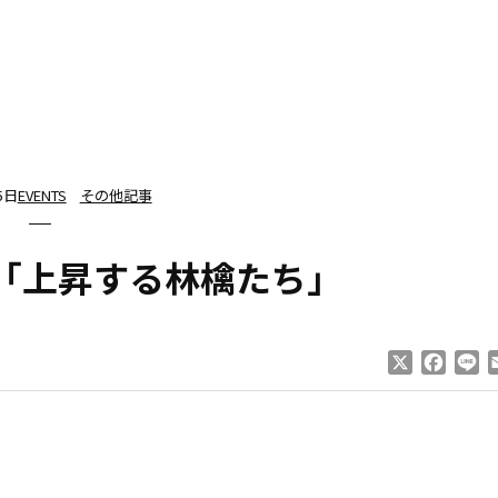
5日
EVENTS
その他記事
「上昇する林檎たち」
X
Faceb
Li