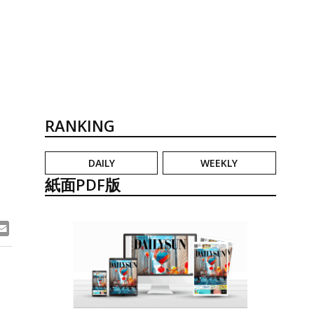
RANKING
DAILY
WEEKLY
紙面PDF版
ook
ne
Email